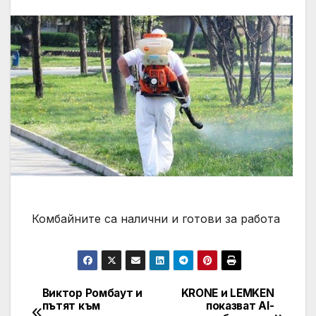
Комбайните са налични и готови за работа
Виктор Ромбаут и
KRONE и LEMKEN
Post
пътят към
показват AI-