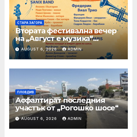
СТАРА ЗАГОРА
Втората фестивална вечер
на „Август е музика“
посреща Фредерик Виал
AUGUST 6, 2026
ADMIN
Трио
ПЛОВДИВ
Асфалтират последния
участък от „Рогошко шосе“
AUGUST 6, 2026
ADMIN