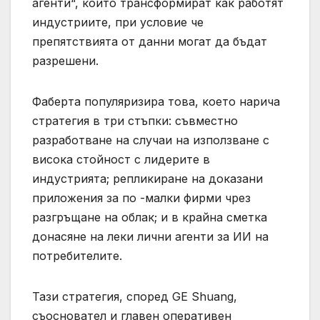
агенти“, които трансформират как работят
индустриите, при условие че
препятствията от данни могат да бъдат
разрешени.
Фаберта популяризира това, което нарича
стратегия в три стъпки: съвместно
разработване на случаи на използване с
висока стойност с лидерите в
индустрията; репликиране на доказани
приложения за по -малки фирми чрез
разгръщане на облак; и в крайна сметка
донасяне на леки лични агенти за ИИ на
потребителите.
Тази стратегия, според GE Shuang,
съосновател и главен оперативен