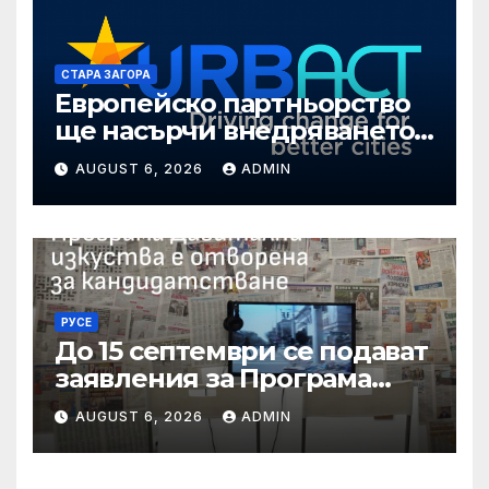
СТАРА ЗАГОРА
Европейско партньорство
ще насърчи внедряването
на интелигентни решения
AUGUST 6, 2026
ADMIN
в Стара Загора
РУСЕ
До 15 септември се подават
заявления за Програма
„Дигитални изкуства“ на
AUGUST 6, 2026
ADMIN
Национален фонд
„Култура“