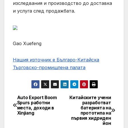
изследвания и производство до доставка
и услуга след продажбата.
Gao Xuefeng
Нашия източник е Българо-Китайска
Търговско-промишлена палaта
Auto Export Boom
Китайските учени
Post
Spurs работни
разработват
места, доходи в
батерията на
navigation
Xinjiang
прототипа на
първия хидриден
йон