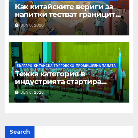
Как китайските вериги за
напитки тестват границите
на меката сила
JUN 6, 2026
БЪЛГАРО-КИТАЙСКА ТЪРГОВСКО-ПРОМИШЛЕНА ПАЛАТА
Тежка категория в
индустрията стартира
алианс за космическа
JUN 6, 2026
слънчева енергия
Search