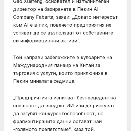
Gao Xuefeng, основател и изпълнителен
директор на базираната в Пекин AI
Company Fabarta, заяви: „Докато интересът
към AI е в пик, повечето предприятия не
успяват да се възползват от собствените
си информационни активи“.
Той направи забележките в кулоарите на
Международния панаир на Китай за
търговия с услуги, които приключиха в
Пекин миналата седмица.
„Предприятията изпитват безпрецедентна
спешност да внедрят ИИ или да рискуват
да загубят конкурентоспособност, но
фрагментираните данни остават най
-голямото препятствие“, каза той.