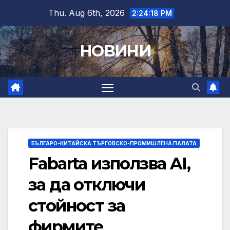
Skip
Thu. Aug 6th, 2026
2:24:19 PM
to
content
НОВИНИ
БЪЛГАРО-КИТАЙСКА ТЪРГОВСКО-ПРОМИШЛЕНА ПАЛАТА
Fabarta използва AI,
за да отключи
стойност за
фирмите