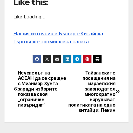
Like this:
Like Loading…
Нашия източник е Българо-Китайска
Търговско-промишлена палaта
Неуспехът на
Тайванските
Post
АСЕАН да се срещне
посещения на
с Мианмар Хунта
израелския
navigation
заради изборите
законодател
показва своя
многократно
„ограничен
нарушават
ливъридж“
политиката на едно
китайци: Пекин