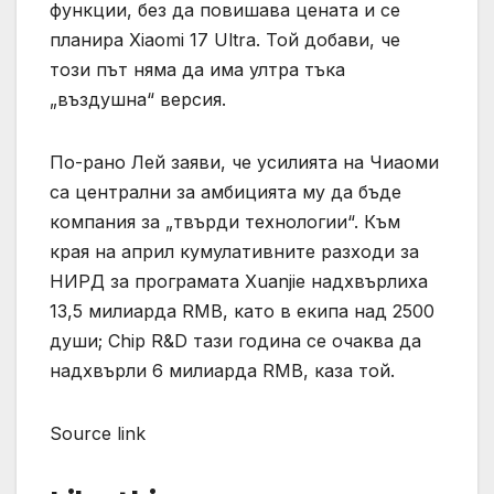
функции, без да повишава цената и се
планира Xiaomi 17 Ultra. Той добави, че
този път няма да има ултра тъка
„въздушна“ версия.
По-рано Лей заяви, че усилията на Чиаоми
са централни за амбицията му да бъде
компания за „твърди технологии“. Към
края на април кумулативните разходи за
НИРД за програмата Xuanjie надхвърлиха
13,5 милиарда RMB, като в екипа над 2500
души; Chip R&D тази година се очаква да
надхвърли 6 милиарда RMB, каза той.
Source link