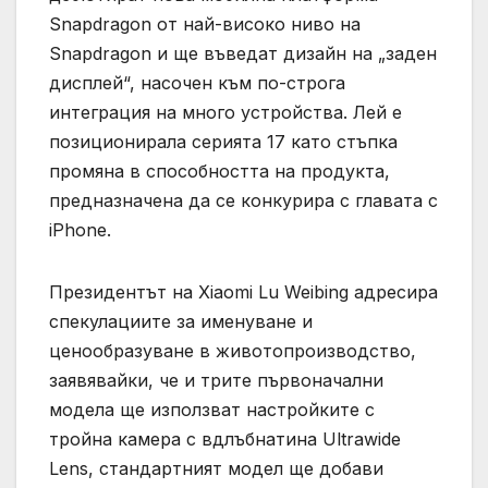
Snapdragon от най-високо ниво на
Snapdragon и ще въведат дизайн на „заден
дисплей“, насочен към по-строга
интеграция на много устройства. Лей е
позиционирала серията 17 като стъпка
промяна в способността на продукта,
предназначена да се конкурира с главата с
iPhone.
Президентът на Xiaomi Lu Weibing адресира
спекулациите за именуване и
ценообразуване в животопроизводство,
заявявайки, че и трите първоначални
модела ще използват настройките с
тройна камера с вдлъбнатина Ultrawide
Lens, стандартният модел ще добави