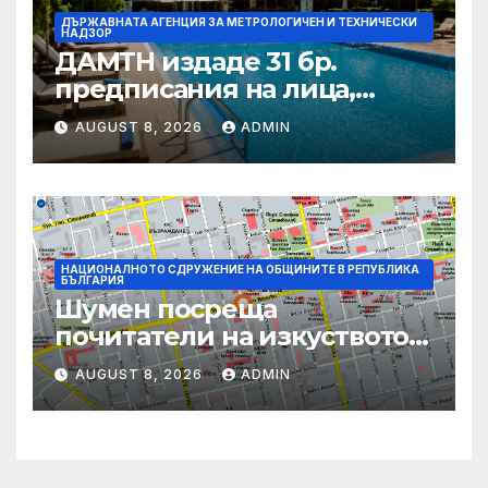
ДЪРЖАВНАТА АГЕНЦИЯ ЗА МЕТРОЛОГИЧЕН И ТЕХНИЧЕСКИ
НАДЗОР
ДАМТН издаде 31 бр.
предписания на лица,
стопанисващи плувни
AUGUST 8, 2026
ADMIN
басейни
НАЦИОНАЛНОТО СДРУЖЕНИЕ НА ОБЩИНИТЕ В РЕПУБЛИКА
БЪЛГАРИЯ
Шумен посреща
почитатели на изкуството с
фестивала „Лято Арт“ и
AUGUST 8, 2026
ADMIN
концерт на арфистката Яна
Дойнова