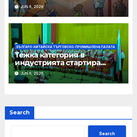
на меката сила
JUN 6, 2026
БЪЛГАРО-КИТАЙСКА ТЪРГОВСКО-ПРОМИШЛЕНА ПАЛАТА
Тежка категория в
индустрията стартира
алианс за космическа
JUN 6, 2026
слънчева енергия
Search
Search