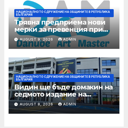
НАЦИОНАЛНОТО СДРУЖЕНИЕ НА ОБЩИНИТЕ В РЕПУБЛИКА
БЪЛГАРИЯ
Трявна предприема нови
мерки за превенция при
бедствия и аварии
AUGUST 9, 2026
ADMIN
НАЦИОНАЛНОТО СДРУЖЕНИЕ НА ОБЩИНИТЕ В РЕПУБЛИКА
БЪЛГАРИЯ
Видин ще бъде домакин на
седмото издание на
Международния
AUGUST 8, 2026
ADMIN
фолклорен фестивал
„Синия Дунав“