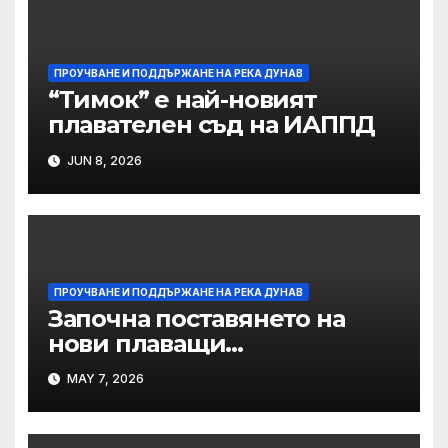
ПРОУЧВАНЕ И ПОДДЪРЖАНЕ НА РЕКА ДУНАВ
“Тимок” е най-новият
плавателен съд на ИАППД
JUN 8, 2026
ПРОУЧВАНЕ И ПОДДЪРЖАНЕ НА РЕКА ДУНАВ
Започна поставянето на
нови плаващи
навигационни знаци в
MAY 7, 2026
българо-румънския участък
на река Дунав