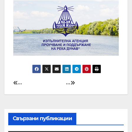
…
…
Post
navigation
Свързани публикации