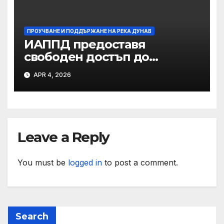
ПРОУЧВАНЕ И ПОДДЪРЖАНЕ НА РЕКА ДУНАВ
ИАППД предоставя
свободен достъп до
хидроложките данни за
APR 4, 2026
река Дунав
Leave a Reply
You must be
logged in
to post a comment.
Search