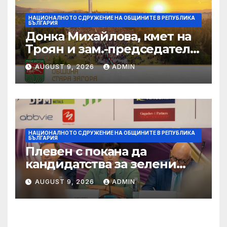
НАЦИОНАЛНОТО СДРУЖЕНИЕ НА ОБЩИНИТЕ В РЕПУБЛИКА
БЪЛГАРИЯ
Донка Михайлова, кмет на
Троян и зам.-председател
на НСОРБ: Знаем какво е
AUGUST 9, 2026
ADMIN
произведено, как е
произведено и какво влиза
в детското меню
НАЦИОНАЛНОТО СДРУЖЕНИЕ НА ОБЩИНИТЕ В РЕПУБЛИКА
БЪЛГАРИЯ
Плевен с покана да
кандидатства за зелени
инвестиции в градска
AUGUST 9, 2026
ADMIN
среда