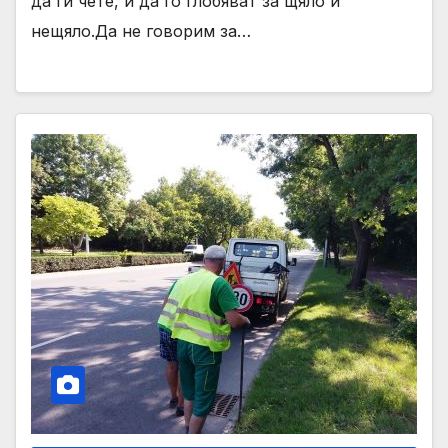
да ги чете, и да го глобяват за щяло и
нещяло.Да не говорим за…