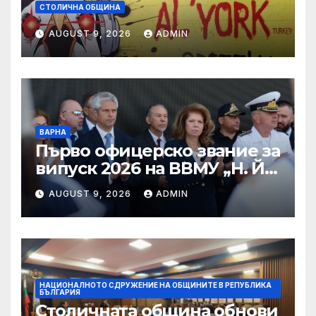
СТОЛИЧНА ОБЩИНА
AUGUST 9, 2026
ADMIN
ВАРНА
Първо офицерско звание за
випуск 2026 на ВВМУ „Н. Й.
Вапцаров“
AUGUST 9, 2026
ADMIN
НАЦИОНАЛНОТО СДРУЖЕНИЕ НА ОБЩИНИТЕ В РЕПУБЛИКА
БЪЛГАРИЯ
Столичната община обнови