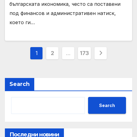
българската икономика, често са поставени
под финансов и административен натиск,
което ги…
Posts
1
2
…
173
pagination
Search
Search
Последни новини