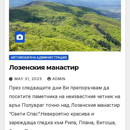
АВТОМОБИЛНА АДМИНИСТРАЦИЯ
Лозенския манастир
MAY 31, 2025
ADMIN
През следващите дни Ви препоръчвам да
посетите паметника на неизвестния четник на
връх Полувраг точно над Лозенския манастир
“Свети Спас”.Невероятно красива и
зареждаща гледка към Рила, Плана, Витоша,