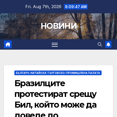
Skip
Fri. Aug 7th, 2026
8:09:48 AM
to
content
НОВИНИ
БЪЛГАРО-КИТАЙСКА ТЪРГОВСКО-ПРОМИШЛЕНА ПАЛАТА
Бразилците
протестират срещу
Бил, който може да
доведе до