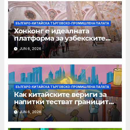
БЪЛГАРО-КИТАЙСКА ТЪРГОВСКО-ПРОМИШЛЕНА ПАЛАТА
Хонконг е идеалната
платформа за узбекските
фирми да разширят
JUN 6, 2026
крилата си в световен
мащаб, казва Джон Лий
БЪЛГАРО-КИТАЙСКА ТЪРГОВСКО-ПРОМИШЛЕНА ПАЛАТА
Как китайските вериги за
напитки тестват границите
на меката сила
JUN 6, 2026