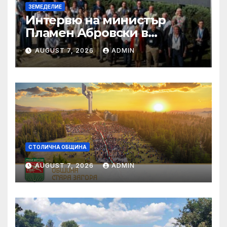
ЗЕМЕДЕЛИЕ
Интервю на министър
Пламен Абровски в
предаването „Денят на
AUGUST 7, 2026
ADMIN
живо”, NOVA NEWS
СТОЛИЧНА ОБЩИНА
AUGUST 7, 2026
ADMIN