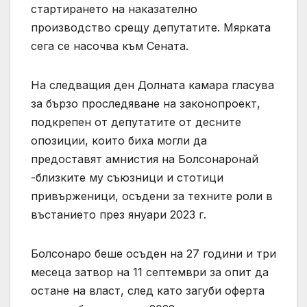
стартирането на наказателно
производство срещу депутатите. Мярката
сега се насочва към Сената.
На следващия ден Долната камара гласува
за бързо проследяване на законопроект,
подкрепен от депутатите от десните
опозиции, които биха могли да
предоставят амнистия на Болсонаронай
-близките му съюзници и стотици
привърженици, осъдени за техните роли в
въстанието през януари 2023 г.
Болсонаро беше осъден на 27 години и три
месеца затвор на 11 септември за опит да
остане на власт, след като загуби оферта