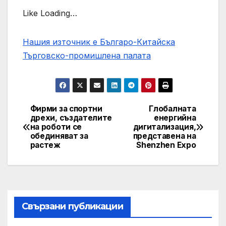
Like Loading…
Нашия източник е Българо-Китайска
Търговско-промишлена палaта
Фирми за спортни
Глобалната
Post
дрехи, създателите
енергийна
на роботи се
дигитализация,
navigation
обединяват за
представена на
растеж
Shenzhen Expo
Свързани публикации