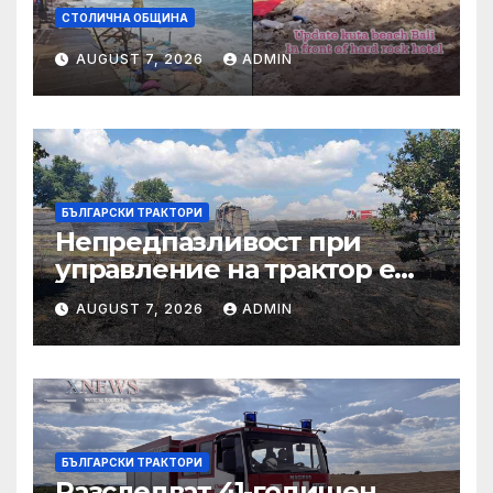
СТОЛИЧНА ОБЩИНА
AUGUST 7, 2026
ADMIN
БЪЛГАРСКИ ТРАКТОРИ
Непредпазливост при
управление на трактор е
причина за вчерашния
AUGUST 7, 2026
ADMIN
пожар край
тополовградското село
Българска поляна
БЪЛГАРСКИ ТРАКТОРИ
Разследват 41-годишен