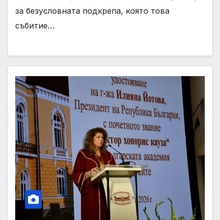
за безусловната подкрепа, която това
събитие…