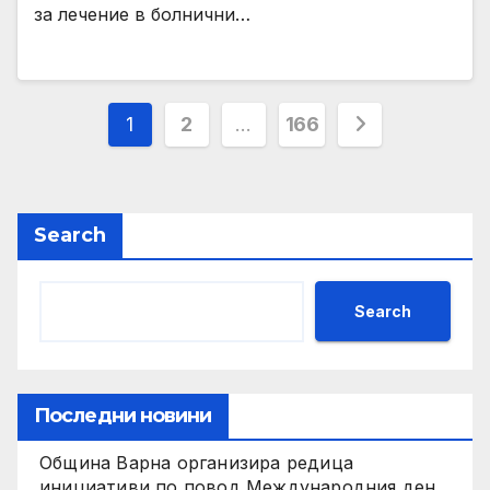
за лечение в болнични…
Posts
1
2
…
166
pagination
Search
Search
Последни новини
Община Варна организира редица
инициативи по повод Международния ден