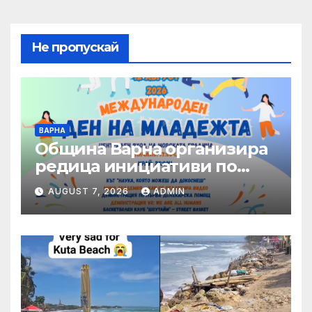
Не пропускай
ВАРНА
Община Варна организира
редица инициативи по
повод Международния ден
AUGUST 7, 2026
ADMIN
на младежта – 12 август