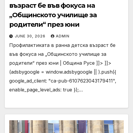
възраст бе във фокуса на
„Общинското училище за
родители“ през юни
JUNE 30, 2026
ADMIN
Профилактиката в ранна детска възраст бе
във фокуса на „Общинското училище за
родители“ през юни | Община Русе ]]> ]]>
(adsbygoogle = window.adsbygoogle || ).push({
google_ad_client: "ca-pub-6107623043179411",
enable_page_level_ads: true });…