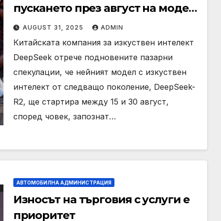
пускането през август на модел
R2 AI · TechNode
AUGUST 31, 2025
ADMIN
Китайската компания за изкуствен интелект
DeepSeek отрече подновените пазарни
спекулации, че нейният модел с изкуствен
интелект от следващо поколение, DeepSeek-
R2, ще стартира между 15 и 30 август,
според човек, запознат…
АВТОМОБИЛНА АДМИНИСТРАЦИЯ
Износът на търговия с услуги е
приоритет