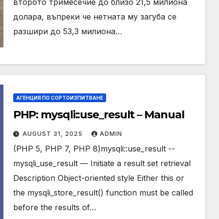
второто тримесечие до близо 21,5 милиона
долара, въпреки че нетната му загуба се
разшири до 53,3 милиона…
АГЕНЦИЯ ПО СОРТОИЗПИТВАНЕ
PHP: mysqli::use_result – Manual
AUGUST 31, 2025
ADMIN
(PHP 5, PHP 7, PHP 8)mysqli::use_result --
mysqli_use_result — Initiate a result set retrieval
Description Object-oriented style Either this or
the mysqli_store_result() function must be called
before the results of…