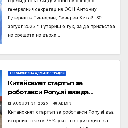
Президентът Си Дзинпин се среща с
генералния секретар на ООН Антониу
Гутериш в Тиендзин, Северен Китай, 30
август 2025 г. Гутериш е тук, за да присъства
на срещата на върха…
АВТОМОБИЛНА АДМИНИСТРАЦИЯ
Китайският стартъп за
роботакси Pony.ai вижда
нарастващи загуби,
AUGUST 31, 2025
ADMIN
нараствайки продажбите през
Китайският стартъп за роботакси Pony.ai във
второто тримесечие · TechNode
вторник отчете 76% ръст на приходите за