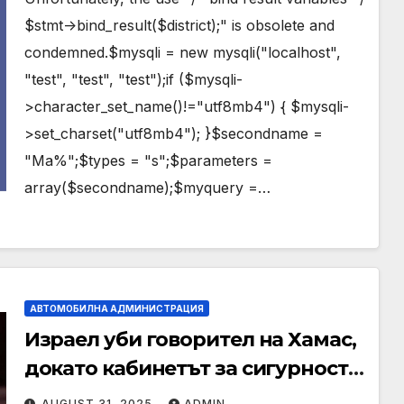
$stmt->bind_result($district);" is obsolete and
condemned.$mysqli = new mysqli("localhost",
"test", "test", "test");if ($mysqli-
>character_set_name()!="utf8mb4") { $mysqli-
>set_charset("utf8mb4"); }$secondname =
"Ma%";$types = "s";$parameters =
array($secondname);$myquery =…
АВТОМОБИЛНА АДМИНИСТРАЦИЯ
Израел уби говорител на Хамас,
докато кабинетът за сигурност
се събира, за да обсъди
AUGUST 31, 2025
ADMIN