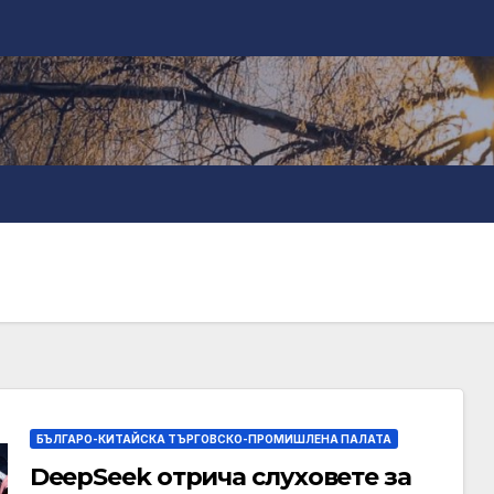
БЪЛГАРО-КИТАЙСКА ТЪРГОВСКО-ПРОМИШЛЕНА ПАЛАТА
DeepSeek отрича слуховете за