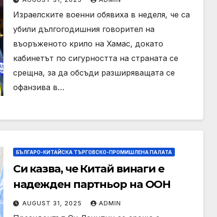
разширяването на офанзивата в
Израелските военни обявиха в неделя, че са
Газа
убили дългогодишния говорител на
въоръженото крило на Хамас, докато
кабинетът по сигурността на страната се
срещна, за да обсъди разширяващата се
офанзива в…
БЪЛГАРО-КИТАЙСКА ТЪРГОВСКО-ПРОМИШЛЕНА ПАЛАТА
Си казва, че Китай винаги е
надежден партньор на ООН
AUGUST 31, 2025
ADMIN