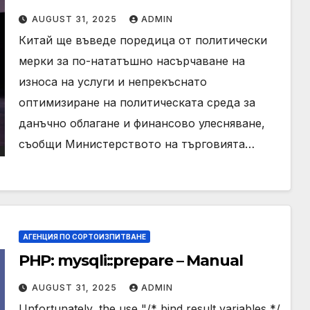
AUGUST 31, 2025
ADMIN
Китай ще въведе поредица от политически
мерки за по-нататъшно насърчаване на
износа на услуги и непрекъснато
оптимизиране на политическата среда за
данъчно облагане и финансово улесняване,
съобщи Министерството на търговията…
АГЕНЦИЯ ПО СОРТОИЗПИТВАНЕ
PHP: mysqli::prepare – Manual
AUGUST 31, 2025
ADMIN
Unfortunately, the use "/* bind result variables */