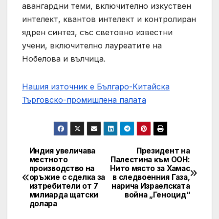
авангардни теми, включително изкуствен
интелект, квантов интелект и контролиран
ядрен синтез, със световно известни
учени, включително лауреатите на
Нобелова и вълчица.
Нашия източник е Българо-Китайска
Търговско-промишлена палaта
Индия увеличава
Президент на
Post
местното
Палестина към ООН:
производство на
Нито място за Хамас
navigation
оръжие с сделка за
в следвоенния Газа,
изтребители от 7
нарича Израелската
милиарда щатски
война „Геноцид“
долара