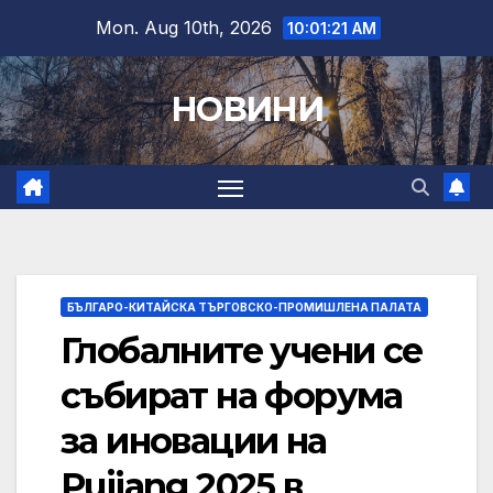
Skip
Mon. Aug 10th, 2026
10:01:22 AM
to
content
НОВИНИ
БЪЛГАРО-КИТАЙСКА ТЪРГОВСКО-ПРОМИШЛЕНА ПАЛАТА
Глобалните учени се
събират на форума
за иновации на
Pujiang 2025 в