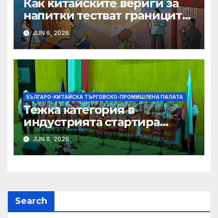
Как китайските вериги за
напитки тестват границите
на меката сила
JUN 6, 2026
БЪЛГАРО-КИТАЙСКА ТЪРГОВСКО-ПРОМИШЛЕНА ПАЛАТА
Тежка категория в
индустрията стартира
алианс за космическа
JUN 6, 2026
слънчева енергия
Search