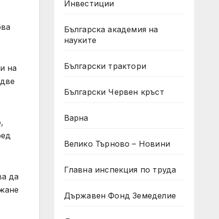
Инвестиции
бва
Българска академия на
науките
Български трактори
и на
 две
Български Червен кръст
Варна
,
ред
Велико Търново – Новини
Главна инспекция по труда
ва да
ржане
Държавен Фонд Земеделие