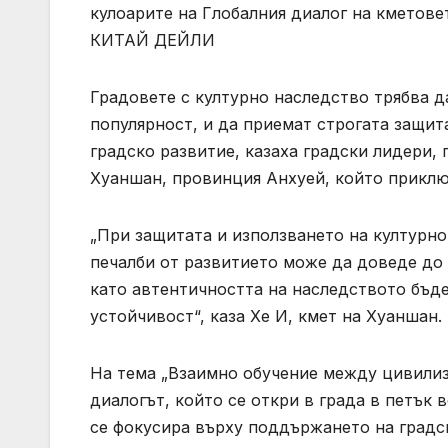
кулоарите на Глобалния диалог на кметове
КИТАЙ ДЕЙЛИ
Градовете с културно наследство трябва д
популярност, и да приемат строгата защит
градско развитие, казаха градски лидери,
Хуаншан, провинция Анхуей, който приклю
„При защитата и използването на културн
печалби от развитието може да доведе до
като автентичността на наследството бъде
устойчивост“, каза Хе И, кмет на Хуаншан.
На тема „Взаимно обучение между цивилиз
диалогът, който се откри в града в петък 
се фокусира върху поддържането на градс