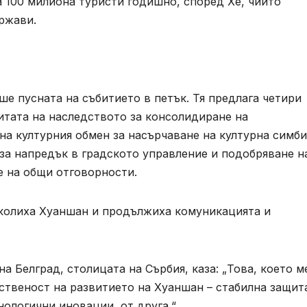
а 100 милиона туристи годишно, според Хе, чиито
ржави.
е пусната на събитието в петък. Тя предлага четири
итата на наследството за консолидиране на
а културния обмен за насърчаване на културна симби
за напредък в градското управление и подобряване н
е на общи отговорности.
иколиха Хуаншан и продължиха комуникацията и
а Белград, столицата на Сърбия, каза: „Това, което м
ственост на развитието на Хуаншан – стабилна защит
нологични иновации, от друга.“