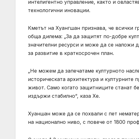
интелигентно управление, както и овластя
технологични иновации.
Кметът на Хуангшан признава, че всички г
обща дилема: „За да защитят по-добре кул
значителни ресурси и може да се наложи 
за развитие в краткосрочен план.
„Не можем да запечатаме културното насле
историческата архитектура и културните п
живот. Само когато защитниците станат б
издържи стабилно“, каза Хе.
Хуаншан може да се похвали с пет нематер
на национално ниво, с повече от 1800 про