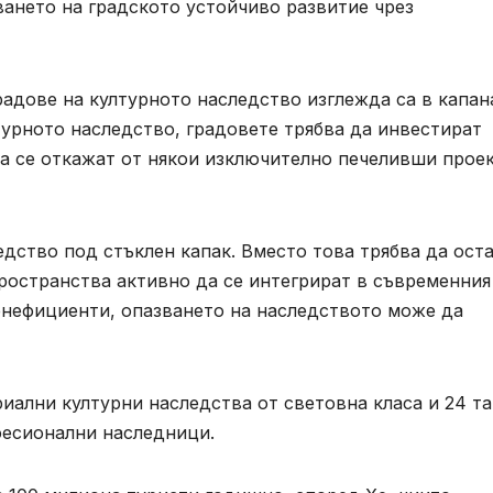
ването на градското устойчиво развитие чрез
радове на културното наследство изглежда са в капан
турното наследство, градовете трябва да инвестират
да се откажат от някои изключително печеливши прое
дство под стъклен капак. Вместо това трябва да ост
ространства активно да се интегрират в съвременния
енефициенти, опазването на наследството може да
иални културни наследства от световна класа и 24 т
фесионални наследници.