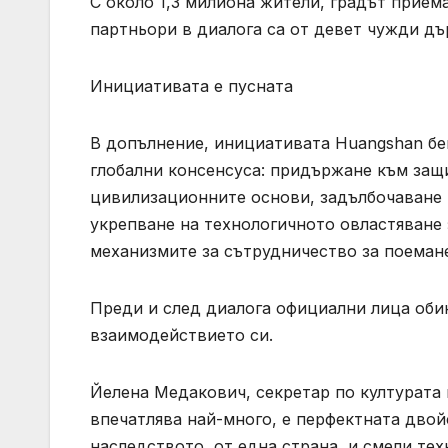
С около 1,3 милиона жители, градът прием
партньори в диалога са от девет чужди дъ
Инициативата е пусната
В допълнение, инициативата Huangshan беш
глобални консенсуса: придържане към защ
цивилизационните основи, задълбочаване н
укрепване на технологичното овластяване 
механизмите за сътрудничество за поеман
Преди и след диалога официални лица об
взаимодействието си.
Йелена Медакович, секретар по културата н
впечатлява най-много, е перфектната двой
наследството, от една страна, и смели тех