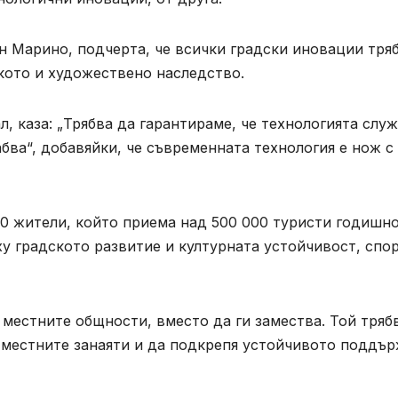
н Марино, подчерта, че всички градски иновации тря
кото и художествено наследство.
, каза: „Трябва да гарантираме, че технологията служ
бва“, добавяйки, че съвременната технология е нож с
00 жители, който приема над 500 000 туристи годишно
у градското развитие и културната устойчивост, спо
 местните общности, вместо да ги замества. Той тряб
 местните занаяти и да подкрепя устойчивото поддъ