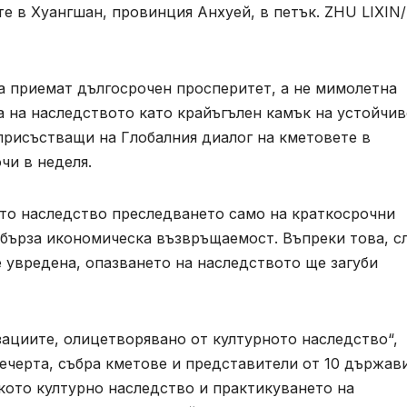
те в Хуангшан, провинция Анхуей, в петък. ZHU LIXIN/
а приемат дългосрочен просперитет, а не мимолетна
а на наследството като крайъгълен камък на устойчи
 присъстващи на Глобалния диалог на кметовете в
чи в неделя.
ото наследство преследването само на краткосрочни
 бърза икономическа възвръщаемост. Въпреки това, с
 увредена, опазването на наследството ще загуби
ациите, олицетворявано от културното наследство“,
вечерта, събра кметове и представители от 10 държав
кото културно наследство и практикуването на