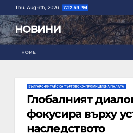
Skip
Thu. Aug 6th, 2026
7:23:01 PM
to
content
НОВИНИ
HOME
БЪЛГАРО-КИТАЙСКА ТЪРГОВСКО-ПРОМИШЛЕНА ПАЛАТА
Глобалният диалог
фокусира върху ус
наследството