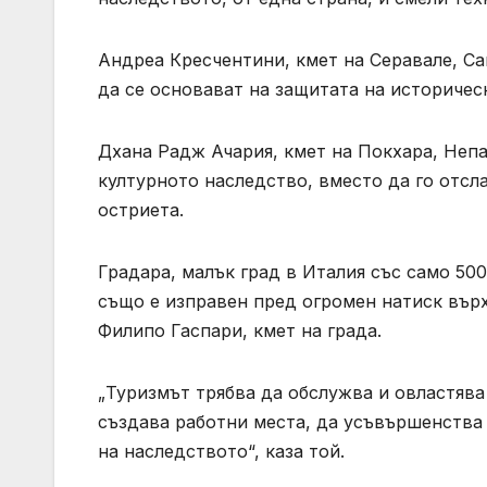
Андреа Кресчентини, кмет на Серавале, Са
да се основават на защитата на историчес
Дхана Радж Ачария, кмет на Покхара, Непал
културното наследство, вместо да го отсла
остриета.
Градара, малък град в Италия със само 50
също е изправен пред огромен натиск върх
Филипо Гаспари, кмет на града.
„Туризмът трябва да обслужва и овластява
създава работни места, да усъвършенства
на наследството“, каза той.