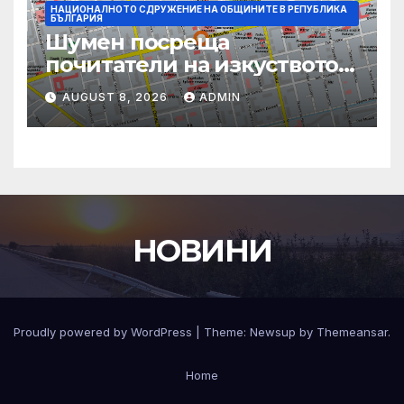
НАЦИОНАЛНОТО СДРУЖЕНИЕ НА ОБЩИНИТЕ В РЕПУБЛИКА
БЪЛГАРИЯ
Шумен посреща
почитатели на изкуството с
фестивала „Лято Арт“ и
AUGUST 8, 2026
ADMIN
концерт на арфистката Яна
Дойнова
НОВИНИ
Proudly powered by WordPress
|
Theme:
Newsup
by
Themeansar
.
Home