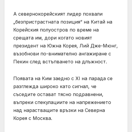
А севернокорейският лидер похвали
„безпристрастната позиция“ на Китай на
Корейския полуостров по време на
срещата им, дори когато новият
президент на Южна Корея, Лий Дже-Мюнг,
възобнови по-внимателно ангажиране с
Пекин след встъпването на длъжност.
Появата на Ким заедно с XI на парада се
разглежда широко като сигнал, че
съседите остават тясно подравнени,
въпреки спекулациите на напрежението
над нарастващите връзки на Северна
Корея с Москва.