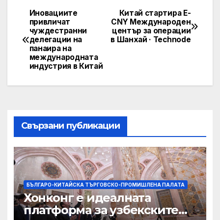
Иновациите
Китай стартира E-
Post
привличат
CNY Международен
чуждестранни
център за операции
navigation
делегации на
в Шанхай · Technode
панаира на
международната
индустрия в Китай
Свързани публикации
БЪЛГАРО-КИТАЙСКА ТЪРГОВСКО-ПРОМИШЛЕНА ПАЛАТА
Хонконг е идеалната
платформа за узбекските