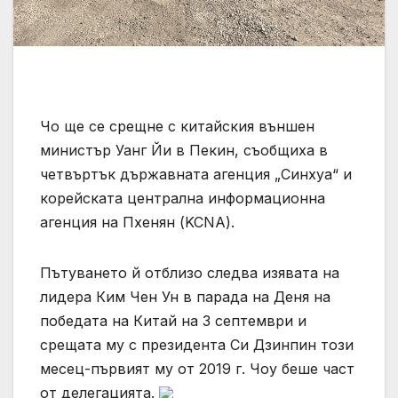
Чо ще се срещне с китайския външен
министър Уанг Йи в Пекин, съобщиха в
четвъртък държавната агенция „Синхуа“ и
корейската централна информационна
агенция на Пхенян (KCNA).
Пътуването й отблизо следва изявата на
лидера Ким Чен Ун в парада на Деня на
победата на Китай на 3 септември и
срещата му с президента Си Дзинпин този
месец-първият му от 2019 г. Чоу беше част
от делегацията.