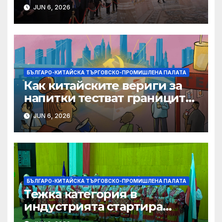
фирми да разширят
JUN 6, 2026
крилата си в световен
мащаб, казва Джон Лий
БЪЛГАРО-КИТАЙСКА ТЪРГОВСКО-ПРОМИШЛЕНА ПАЛАТА
Как китайските вериги за
напитки тестват границите
на меката сила
JUN 6, 2026
БЪЛГАРО-КИТАЙСКА ТЪРГОВСКО-ПРОМИШЛЕНА ПАЛАТА
Тежка категория в
индустрията стартира
алианс за космическа