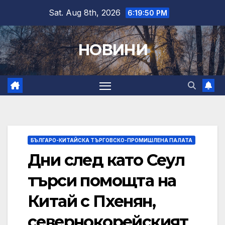
Skip
Sat. Aug 8th, 2026
6:19:51 PM
to
content
НОВИНИ
БЪЛГАРО-КИТАЙСКА ТЪРГОВСКО-ПРОМИШЛЕНА ПАЛАТА
Дни след като Сеул
търси помощта на
Китай с Пхенян,
севернокорейският