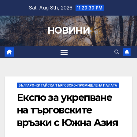
Skip
Sat. Aug 8th, 2026
11:29:41 PM
to
content
НОВИНИ
БЪЛГАРО-КИТАЙСКА ТЪРГОВСКО-ПРОМИШЛЕНА ПАЛАТА
Експо за укрепване
на търговските
връзки с Южна Азия