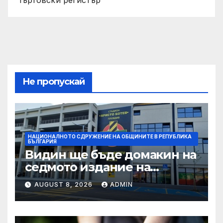
Търговски регистър
Не пропускай
НАЦИОНАЛНОТО СДРУЖЕНИЕ НА ОБЩИНИТЕ В РЕПУБЛИКА
БЪЛГАРИЯ
Видин ще бъде домакин на
седмото издание на
Международния
AUGUST 8, 2026
ADMIN
фолклорен фестивал
„Синия Дунав“