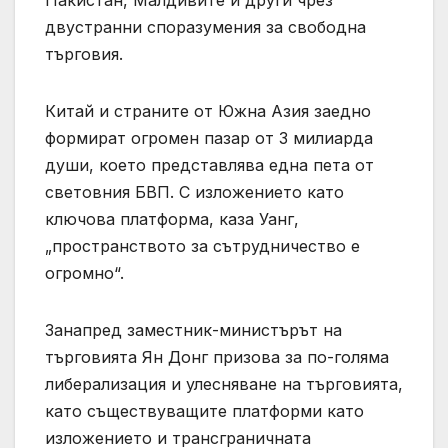
двустранни споразумения за свободна
търговия.
Китай и страните от Южна Азия заедно
формират огромен пазар от 3 милиарда
души, което представлява една пета от
световния БВП. С изложението като
ключова платформа, каза Уанг,
„пространството за сътрудничество е
огромно“.
Занапред заместник-министърът на
търговията Ян Донг призова за по-голяма
либерализация и улесняване на търговията,
като съществуващите платформи като
изложението и трансграничната