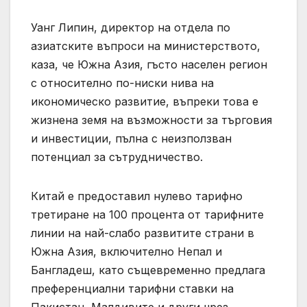
Уанг Липин, директор на отдела по
азиатските въпроси на министерството,
каза, че Южна Азия, гъсто населен регион
с относително по-ниски нива на
икономическо развитие, въпреки това е
жизнена земя на възможности за търговия
и инвестиции, пълна с неизползван
потенциал за сътрудничество.
Китай е предоставил нулево тарифно
третиране на 100 процента от тарифните
линии на най-слабо развитите страни в
Южна Азия, включително Непал и
Бангладеш, като същевременно предлага
преференциални тарифни ставки на
Пакистан, Малдивите и други чрез