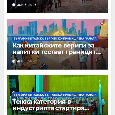
фирми да разширят
JUN 6, 2026
крилата си в световен
мащаб, казва Джон Лий
БЪЛГАРО-КИТАЙСКА ТЪРГОВСКО-ПРОМИШЛЕНА ПАЛАТА
Как китайските вериги за
напитки тестват границите
на меката сила
JUN 6, 2026
БЪЛГАРО-КИТАЙСКА ТЪРГОВСКО-ПРОМИШЛЕНА ПАЛАТА
Тежка категория в
индустрията стартира
алианс за космическа