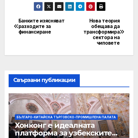
Банките изясняват
Нова теория
Post
разходите за
обещава да
финансиране
трансформира
navigation
сектора на
чиповете
Свързани публикации
БЪЛГАРО-КИТАЙСКА ТЪРГОВСКО-ПРОМИШЛЕНА ПАЛАТА
Хонконг е идеалната
платформа за узбекските