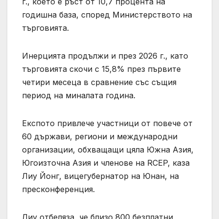
г., което е ръст от 10,7 процента на
годишна база, според Министерството на
търговията.
Инерцията продължи и през 2026 г., като
търговията скочи с 15,8% през първите
четири месеца в сравнение със същия
период на миналата година.
Експото привлече участници от повече от
60 държави, региони и международни
организации, обхващащи цяла Южна Азия,
Югоизточна Азия и членове на RCEP, каза
Лиу Йонг, вицегубернатор на Юнан, на
пресконференция.
Лиу отбеляза, че близо 800 безплатни