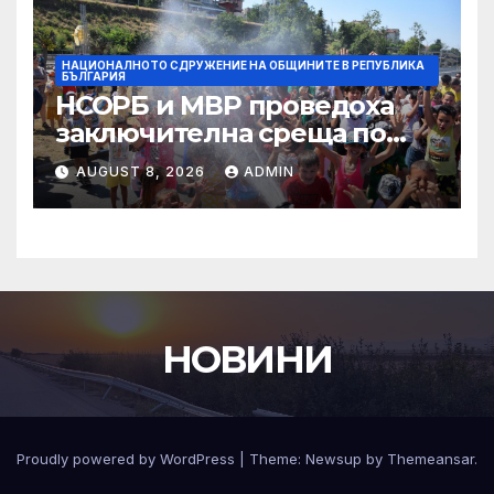
Програма “Развитие на
регионите” 2021-2027 г.
НАЦИОНАЛНОТО СДРУЖЕНИЕ НА ОБЩИНИТЕ В РЕПУБЛИКА
БЪЛГАРИЯ
НСОРБ и МВР проведоха
заключителна среща по
проекта на наредбата за
AUGUST 8, 2026
ADMIN
общинските системи за
автоматизиран контрол на
нарушенията по Закона за
движението по пътищата
НОВИНИ
Proudly powered by WordPress
|
Theme:
Newsup
by
Themeansar
.