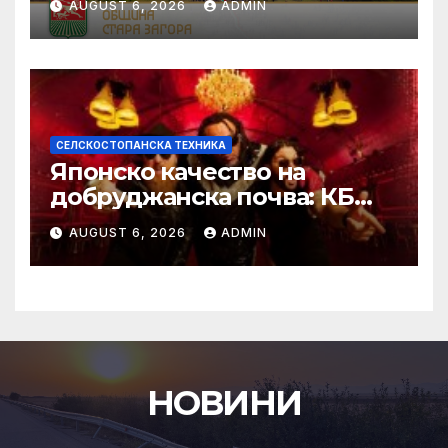
AUGUST 6, 2026
ADMIN
СЕЛСКОСТОПАНСКА ТЕХНИКА
Японско качество на
добруджанска почва: КБ
Агротех представи
AUGUST 6, 2026
ADMIN
флагманите на Kubota на
„Ден на полето“
НОВИНИ