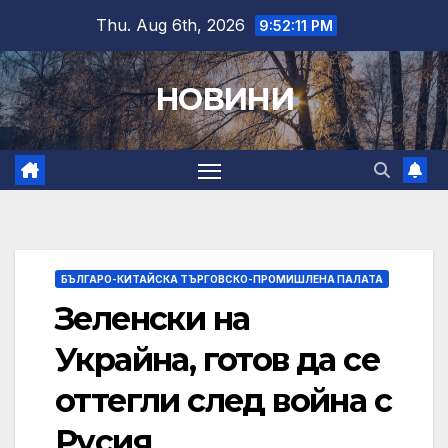
Skip
Thu. Aug 6th, 2026
9:52:12 PM
to
content
НОВИНИ
БЪЛГАРО-КИТАЙСКА ТЪРГОВСКО-ПРОМИШЛЕНА ПАЛАТА
Зеленски на
Украйна, готов да се
оттегли след война с
Русия