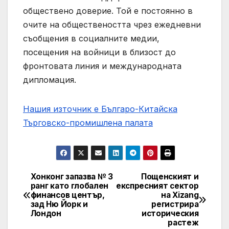
обществено доверие. Той е постоянно в
очите на обществеността чрез ежедневни
съобщения в социалните медии,
посещения на войници в близост до
фронтовата линия и международната
дипломация.
Нашия източник е Българо-Китайска
Търговско-промишлена палaта
Хонконг запазва № 3
Пощенският и
Post
ранг като глобален
експресният сектор
финансов център,
на Xizang
navigation
зад Ню Йорк и
регистрира
Лондон
историческия
растеж