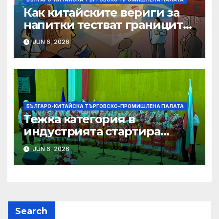
Как китайските вериги за
напитки тестват границите
на меката сила
JUN 6, 2026
БЪЛГАРО-КИТАЙСКА ТЪРГОВСКО-ПРОМИШЛЕНА ПАЛАТА
Тежка категория в
индустрията стартира
алианс за космическа
JUN 6, 2026
слънчева енергия
Search