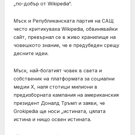
„по-добър от Wikipedia“.
Мъск и Републиканската партия на САЩ
често критикуваха Wikipedia, обвинявайки
сайт, превърнал се в живо хранилище на
човешкото знание, че е предубеден срещу
десните идеи.
Мъск, най-богатият човек в света и
собственик на платформата за социални
медии X, наля стотици милиони в
предизборната кампания на американския
президент Доналд Тръмп и заяви, че
Grokipedia ще носи „истината, цялата
истина и нищо освен истината.