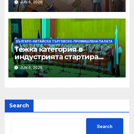
JUN 6, 2026
БЪЛГАРО-КИТАЙСКА ТЪРГОВСКО-ПРОМИШЛЕНА ПАЛАТА
Тежка категория в
индустрията стартира
алианс за космическа
JUN 6, 2026
слънчева енергия
Search
Search