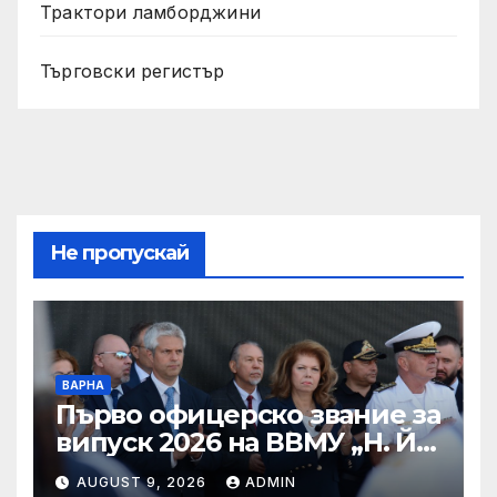
Трактори ламборджини
Търговски регистър
Не пропускай
ВАРНА
Първо офицерско звание за
випуск 2026 на ВВМУ „Н. Й.
Вапцаров“
AUGUST 9, 2026
ADMIN