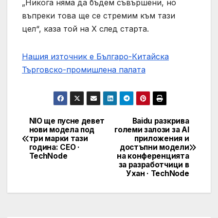
„Никога няма да бъдем съвършени, но
въпреки това ще се стремим към тази
цел“, каза той на X след старта.
Нашия източник е Българо-Китайска
Търговско-промишлена палaта
NIO ще пусне девет
Baidu разкрива
Post
нови модела под
големи залози за AI
три марки тази
приложения и
navigation
година: CEO ·
достъпни модели
TechNode
на конференцията
за разработчици в
Ухан · TechNode