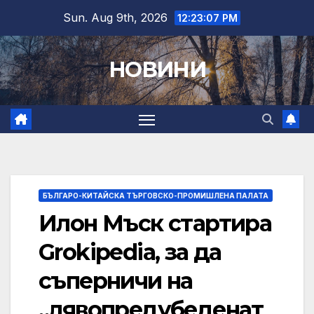
Skip
Sun. Aug 9th, 2026
12:23:08 PM
to
content
НОВИНИ
БЪЛГАРО-КИТАЙСКА ТЪРГОВСКО-ПРОМИШЛЕНА ПАЛАТА
Илон Мъск стартира
Grokipedia, за да
съперничи на
„лявопредубеденат