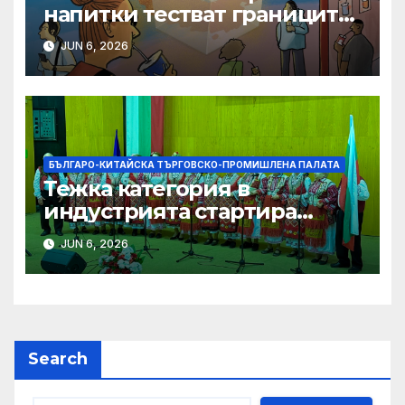
напитки тестват границите
на меката сила
JUN 6, 2026
БЪЛГАРО-КИТАЙСКА ТЪРГОВСКО-ПРОМИШЛЕНА ПАЛАТА
Тежка категория в
индустрията стартира
алианс за космическа
JUN 6, 2026
слънчева енергия
Search