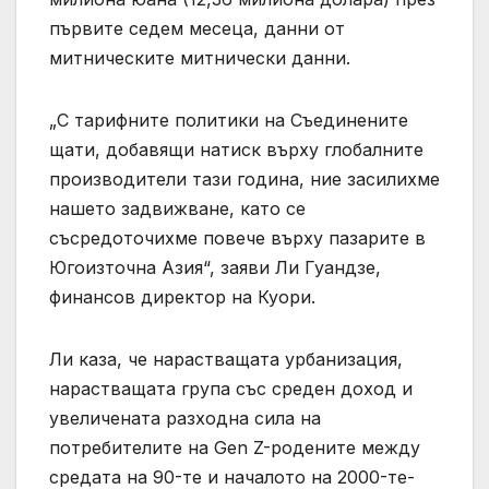
първите седем месеца, данни от
митническите митнически данни.
„С тарифните политики на Съединените
щати, добавящи натиск върху глобалните
производители тази година, ние засилихме
нашето задвижване, като се
съсредоточихме повече върху пазарите в
Югоизточна Азия“, заяви Ли Гуандзе,
финансов директор на Куори.
Ли каза, че нарастващата урбанизация,
нарастващата група със среден доход и
увеличената разходна сила на
потребителите на Gen Z-родените между
средата на 90-те и началото на 2000-те-