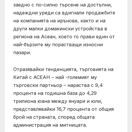
заедно с по-силно търсене на достъпни,
надеждни уреди са вдигнали продажбите
на компанията на ирънове, както и на
други малки домакински устройства в
региона на Асеан, което го прави един от
най-бързите му порастващи износни
пазари.
Отразявайки тенденцията, търговията на
Китай с АСЕАН – най -големият му
търговски партньор – нараства с 9,4
процента на годишна база до 4,29
трилиона юана между януари и юли,
представлявайки 16,7 процента от общия
брой на страната, според общата
администрация на митницата.