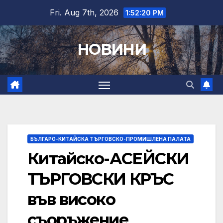
Skip
Fri. Aug 7th, 2026
1:52:21 PM
to
content
НОВИНИ
БЪЛГАРО-КИТАЙСКА ТЪРГОВСКО-ПРОМИШЛЕНА ПАЛАТА
Китайско-АСЕЙСКИ
ТЪРГОВСКИ КРЪС
във високо
съоръжение