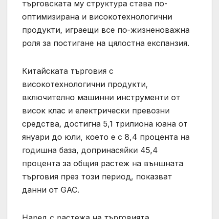
търговската му структура става по-
оптимизирана и високотехнологични
продукти, играещи все по-жизненоважна
роля за постигане на цялостна експанзия.
Китайската търговия с
високотехнологични продукти,
включително машинни инструменти от
висок клас и електрически превозни
средства, достигна 5,1 трилиона юана от
януари до юли, което е с 8,4 процента на
годишна база, допринасяйки 45,4
процента за общия растеж на външната
търговия през този период, показват
данни от GAC.
Наред с растежа на търговията,