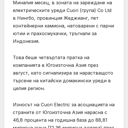
Миналия месец, в зоната на зареждане на
електрическите уреди Cuori (група) Co Ltd
в Нингбо, провинция Жеджианг, пет
контейнерни камиона, натоварени с парни
ютии и прахосмукачки, тръгнали за
Индонезия.
Това беше четвъртата пратка на
компанията в Югоизточна Азия през
август, като сигнализира за нарастващото
търсене на китайски домакински уреди в
целия регион.
Износът на Cuori Electric за асоциацията на
страните от Югоизточна Азия нарасна с
46,8 процента на годишна база до 88,81
милиона юана (12,36 милиона долара) през