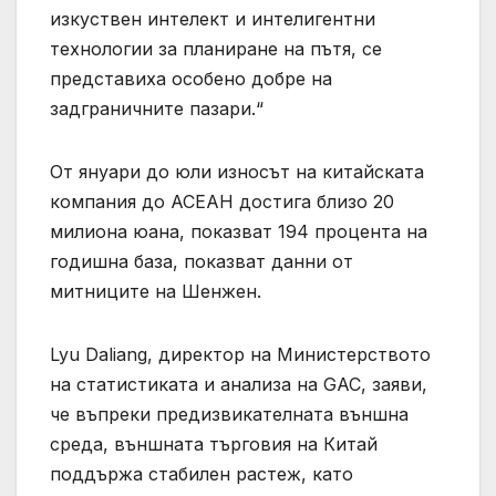
изкуствен интелект и интелигентни
технологии за планиране на пътя, се
представиха особено добре на
задграничните пазари.“
От януари до юли износът на китайската
компания до АСЕАН достига близо 20
милиона юана, показват 194 процента на
годишна база, показват данни от
митниците на Шенжен.
Lyu Daliang, директор на Министерството
на статистиката и анализа на GAC, заяви,
че въпреки предизвикателната външна
среда, външната търговия на Китай
поддържа стабилен растеж, като