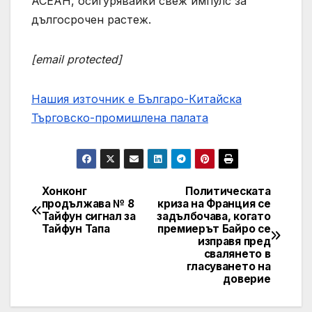
АСЕАН, осигурявайки свеж импулс за
дългосрочен растеж.
[email protected]
Нашия източник е Българо-Китайска
Търговско-промишлена палaта
Хонконг
Политическата
Post
продължава № 8
криза на Франция се
Тайфун сигнал за
задълбочава, когато
navigation
Тайфун Тапа
премиерът Байро се
изправя пред
свалянето в
гласуването на
доверие