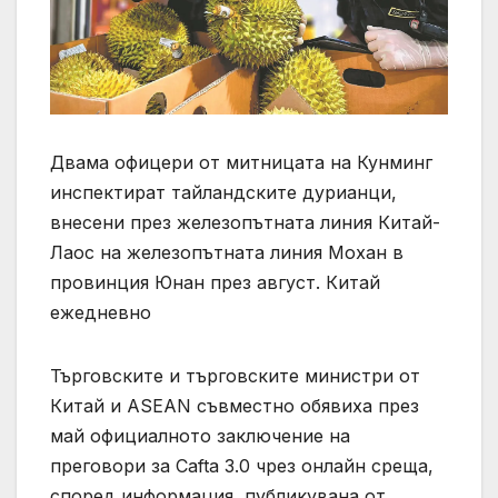
Двама офицери от митницата на Кунминг
инспектират тайландските дурианци,
внесени през железопътната линия Китай-
Лаос на железопътната линия Мохан в
провинция Юнан през август. Китай
ежедневно
Търговските и търговските министри от
Китай и ASEAN съвместно обявиха през
май официалното заключение на
преговори за Cafta 3.0 чрез онлайн среща,
според информация, публикувана от