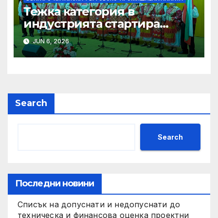
Тежка категория в
индустрията стартира
алианс за космическа
JUN 6, 2026
слънчева енергия
Search
Search
Последни новини
Списък на допуснати и недопуснати до
техническа и финансова оценка проектни