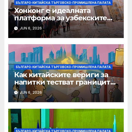
БЪЛГАРО-КИТАЙСКА ТЪРГОВСКО-ПРОМИШЛЕНА ПАЛАТА
Хонконг е идеалната
платформа за узбекските
фирми да разширят
JUN 6, 2026
крилата си в световен
мащаб, казва Джон Лий
БЪЛГАРО-КИТАЙСКА ТЪРГОВСКО-ПРОМИШЛЕНА ПАЛАТА
Как китайските вериги за
напитки тестват границите
на меката сила
JUN 6, 2026
БЪЛГАРО-КИТАЙСКА ТЪРГОВСКО-ПРОМИШЛЕНА ПАЛАТА