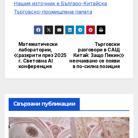
Нашия източник е Българо-Китайска
Търговско-промишлена палaта
Математически
Търговски
Post
лаборатории,
разговори в САЩ
разкрити през 2025
Китай: Защо Пекин
navigation
г. Световна AI
неочаквано се появи
конференция
в по-силна позиция
Свързани публикации