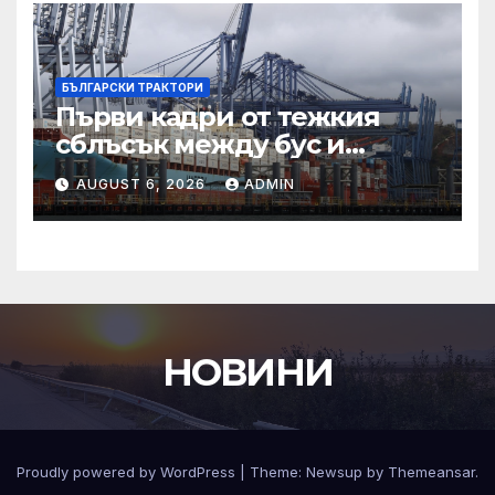
БЪЛГАРСКИ ТРАКТОРИ
Първи кадри от тежкия
сблъсък между бус и
трактор на пътя Пловдив
AUGUST 6, 2026
ADMIN
НОВИНИ
Proudly powered by WordPress
|
Theme:
Newsup
by
Themeansar
.