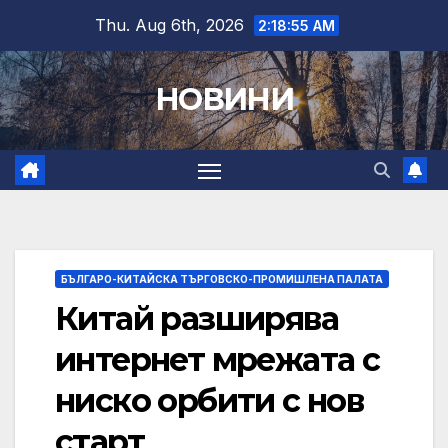
Skip
Thu. Aug 6th, 2026
2:18:56 AM
to
content
НОВИНИ
БЪЛГАРО-КИТАЙСКА ТЪРГОВСКО-ПРОМИШЛЕНА ПАЛАТА
Китай разширява
интернет мрежата с
ниско орбити с нов
старт