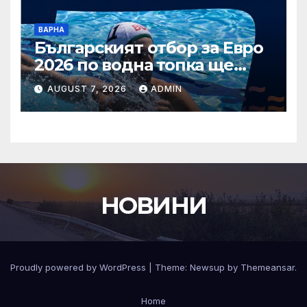
ВАРНА
Българският отбор за Евро
2026 по водна топка ще
бъде обявен на 7 август
AUGUST 7, 2026
ADMIN
НОВИНИ
Proudly powered by WordPress
|
Theme:
Newsup
by
Themeansar
.
Home