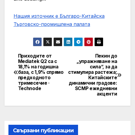
Нашия източник е Българо-Китайска
Търговско-промишлена палaта
Приходите от
Пекин до
Post
Mediatek Q2 са с
„упражняване на
18,1% на годишна
сила“, за да
navigation
база, с 1,9% спрямо
стимулира растежа;
предходното
Китайските
тримесечие ·
динамични градове:
Technode
SCMP ежедневни
акценти
Свързани публикации