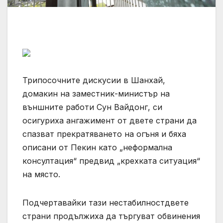
Трипосочните дискусии в Шанхай,
домакин на заместник-министър на
външните работи Сун Вайдонг, си
осигуриха ангажимент от двете страни да
спазват прекратяването на огъня и бяха
описани от Пекин като „неформална
консултация“ предвид „крехката ситуация“
на място.
Подчертавайки тази нестабилностдвете
страни продължиха да търгуват обвинения