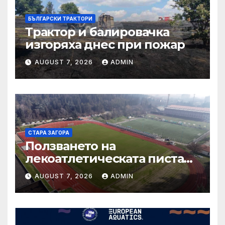
БЪЛГАРСКИ ТРАКТОРИ
Трактор и балировачка
изгоряха днес при пожар
AUGUST 7, 2026
ADMIN
СТАРА ЗАГОРА
Ползването на
лекоатлетическата писта
около тренировъчния
AUGUST 7, 2026
ADMIN
терен на стадион „Берое“
се осъществява само чрез
електронно плащане