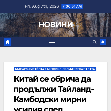
Skip
Fri. Aug 7th, 2026
7:00:52 AM
to
content
НОВИНИ
БЪЛГАРО-КИТАЙСКА ТЪРГОВСКО-ПРОМИШЛЕНА ПАЛАТА
Китай се обрича да
продължи Тайланд-
Камбодски мирни
усилия след