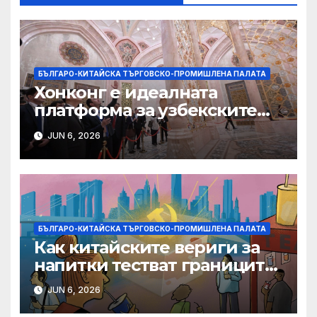
БЪЛГАРО-КИТАЙСКА ТЪРГОВСКО-ПРОМИШЛЕНА ПАЛАТА
Хонконг е идеалната
платформа за узбекските
фирми да разширят
JUN 6, 2026
крилата си в световен
мащаб, казва Джон Лий
БЪЛГАРО-КИТАЙСКА ТЪРГОВСКО-ПРОМИШЛЕНА ПАЛАТА
Как китайските вериги за
напитки тестват границите
на меката сила
JUN 6, 2026