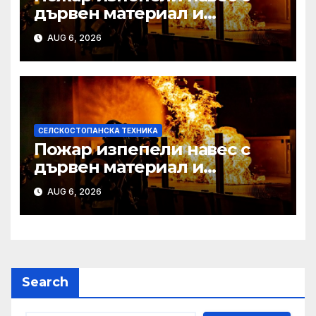
дървен материал и
земеделска техника
AUG 6, 2026
СЕЛСКОСТОПАНСКА ТЕХНИКА
Пожар изпепели навес с
дървен материал и
земеделска техника
AUG 6, 2026
Search