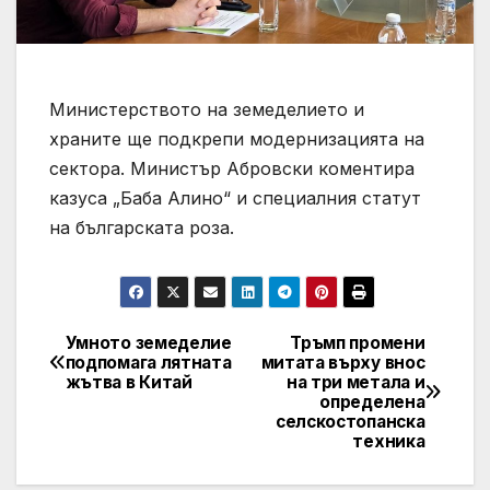
Министерството на земеделието и
храните ще подкрепи модернизацията на
сектора. Министър Абровски коментира
казуса „Баба Алино“ и специалния статут
на българската роза.
Умното земеделие
Тръмп промени
Post
подпомага лятната
митата върху внос
жътва в Китай
на три метала и
navigation
определена
селскостопанска
техника