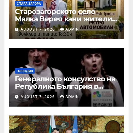
СТАРА ЗАГОРА
Старозагорското село
Малка Верея кани жители
и гости на традиционния
AUGUST 7, 2026
ADMIN
си събор
ПЛОВДИВ
Генералното консулство на
Република България в
Единбург посрещна екипа
AUGUST 7, 2026
ADMIN
на Театър „Хенд“ преди
историческия им дебют на
световния Edinburgh
Festival Fringe