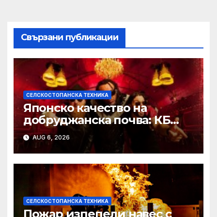
Свързани публикации
СЕЛСКОСТОПАНСКА ТЕХНИКА
Японско качество на
добруджанска почва: КБ
Агротех представи
AUG 6, 2026
флагманите на Kubota на
„Ден на полето“
СЕЛСКОСТОПАНСКА ТЕХНИКА
Пожар изпепели навес с