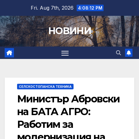
Skip
Fri. Aug 7th, 2026
4:08:13 PM
to
content
НОВИНИ
СЕЛСКОСТОПАНСКА ТЕХНИКА
Министър Абровски
на БАТА АГРО:
Работим за
модернизация на