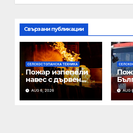
Свързани публикации
СЕЛСКОСТОПАНСКА ТЕХНИКА
СЕЛСКО
Пожар изпепели
Пож
навес с дървен
Бъл
материал и
изп
AUG 6, 2026
AUG 6
земеделска
дека
техника