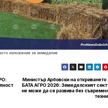
ното изложение за земеделие
РО:
Министър Арбовски на откриването 
елност
БАТА АГРО 2026: Земеделският сект
не може да се развива без съвремен
техни