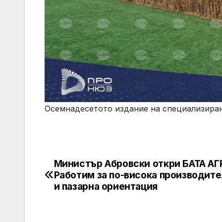
Осемнадесетото издание на специализира
Министър Абровски откри БАТА АГ
Post
Работим за по-висока производит
navigation
и пазарна ориентация