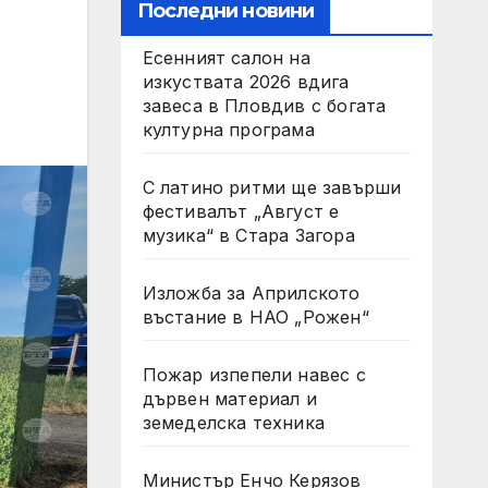
Последни новини
Есенният салон на
изкуствата 2026 вдига
завеса в Пловдив с богата
културна програма
С латино ритми ще завърши
фестивалът „Август е
музика“ в Стара Загора
Изложба за Априлското
въстание в НАО „Рожен“
Пожар изпепели навес с
дървен материал и
земеделска техника
Министър Енчо Керязов