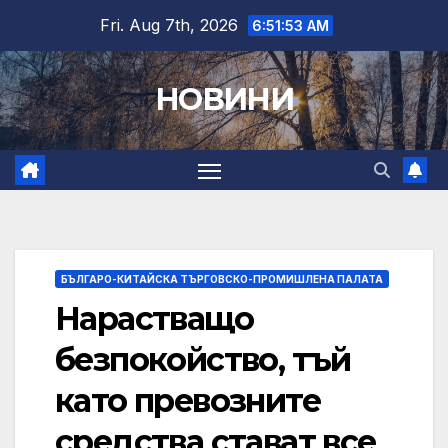
Skip
Fri. Aug 7th, 2026
6:51:54 AM
to
content
НОВИНИ
БЪЛГАРО-КИТАЙСКА ТЪРГОВСКО-ПРОМИШЛЕНА ПАЛАТА
Нарастващо
безпокойство, тъй
като превозните
средства стават все