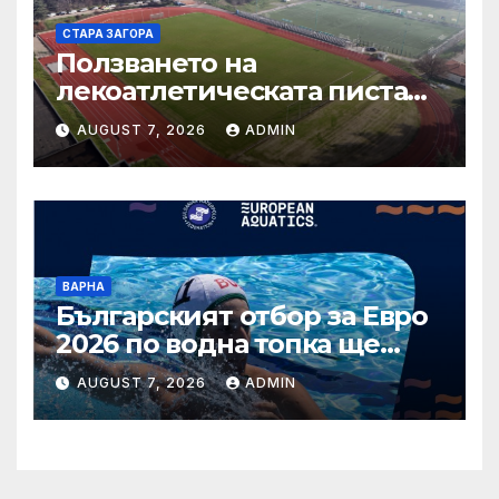
СТАРА ЗАГОРА
Ползването на
лекоатлетическата писта
около тренировъчния
AUGUST 7, 2026
ADMIN
терен на стадион „Берое“
се осъществява само чрез
електронно плащане
ВАРНА
Българският отбор за Евро
2026 по водна топка ще
бъде обявен на 7 август
AUGUST 7, 2026
ADMIN