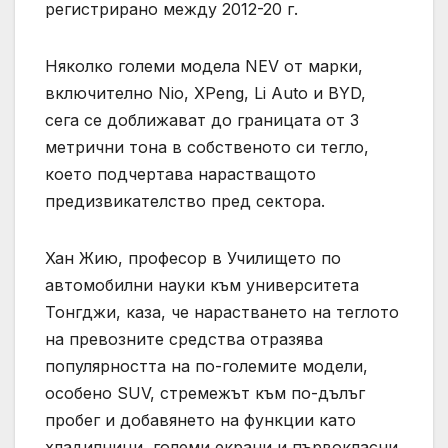
регистрирано между 2012-20 г.
Няколко големи модела NEV от марки,
включително Nio, XPeng, Li Auto и BYD,
сега се доближават до границата от 3
метрични тона в собственото си тегло,
което подчертава нарастващото
предизвикателство пред сектора.
Хан Жию, професор в Училището по
автомобилни науки към университета
Тонгджи, каза, че нарастването на теглото
на превозните средства отразява
популярността на по-големите модели,
особено SUV, стремежът към по-дълъг
пробег и добавянето на функции като
хладилници, големи екрани и първокласни