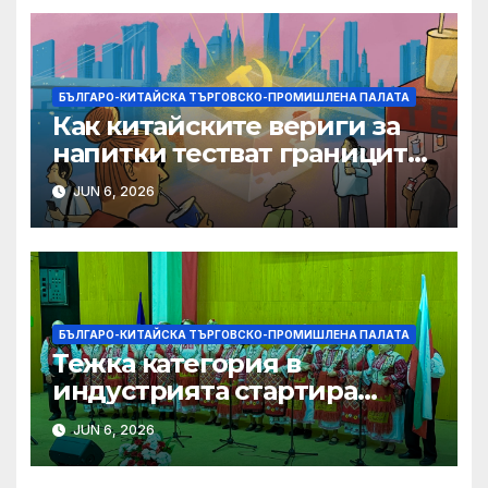
БЪЛГАРО-КИТАЙСКА ТЪРГОВСКО-ПРОМИШЛЕНА ПАЛАТА
Как китайските вериги за
напитки тестват границите
на меката сила
JUN 6, 2026
БЪЛГАРО-КИТАЙСКА ТЪРГОВСКО-ПРОМИШЛЕНА ПАЛАТА
Тежка категория в
индустрията стартира
алианс за космическа
JUN 6, 2026
слънчева енергия