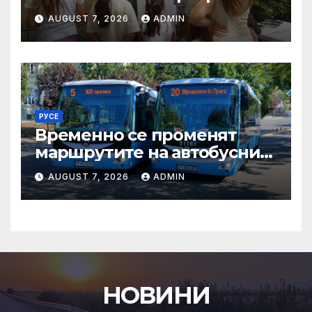
периода 10.08.2026 –
AUGUST 7, 2026
ADMIN
14.08.2026
РУСЕ
Временно се променят
маршрутите на автобусни
линии № 5 и № 20 заради
AUGUST 7, 2026
ADMIN
строително-ремонтни
дейности
НОВИНИ