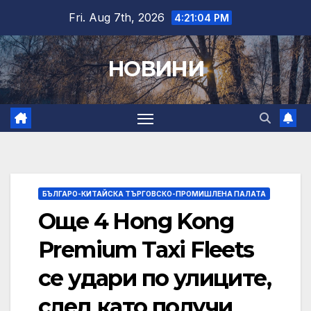
Skip
Fri. Aug 7th, 2026
4:21:05 PM
to
content
НОВИНИ
БЪЛГАРО-КИТАЙСКА ТЪРГОВСКО-ПРОМИШЛЕНА ПАЛАТА
Още 4 Hong Kong
Premium Taxi Fleets
се удари по улиците,
след като получи