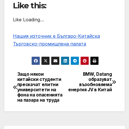
Like this:
Like Loading…
Нашия източник е Българо-Китайска
Търговско-промишлена палaта
Защо някои
BMW, Datang
Post
китайски студенти
образуват
прескачат елитни
възобновяема
navigation
университети на
енергия JV в Китай
фона на опасенията
на пазара на труда