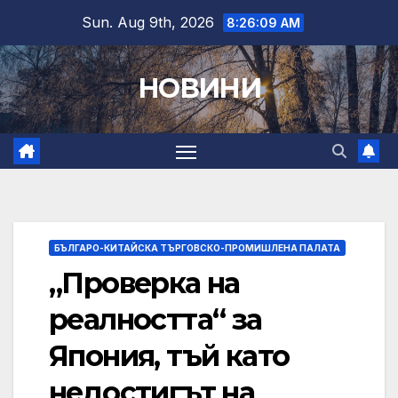
Skip
Sun. Aug 9th, 2026
8:26:10 AM
to
content
НОВИНИ
БЪЛГАРО-КИТАЙСКА ТЪРГОВСКО-ПРОМИШЛЕНА ПАЛАТА
„Проверка на
реалността“ за
Япония, тъй като
недостигът на