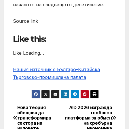
началото на следващото десетилетие.
Source link
Like this:
Like Loading…
Нашия източник е Българо-Китайска
Търговско-промишлена палaта
Нова теория
AID 2026 изгражда
Post
обещава да
глобална
трансформира
платформа за обмен
navigation
сектора на
на сребърна
чиповете
икономика