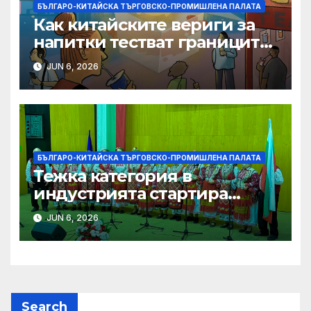
БЪЛГАРО-КИТАЙСКА ТЪРГОВСКО-ПРОМИШЛЕНА ПАЛАТА
Как китайските вериги за
напитки тестват границите
на меката сила
JUN 6, 2026
БЪЛГАРО-КИТАЙСКА ТЪРГОВСКО-ПРОМИШЛЕНА ПАЛАТА
Тежка категория в
индустрията стартира
алианс за космическа
JUN 6, 2026
слънчева енергия
Search