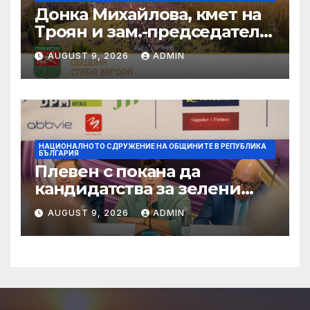
Донка Михайлова, кмет на
Троян и зам.-председател
на НСОРБ: Знаем какво е
AUGUST 9, 2026
ADMIN
произведено, как е
произведено и какво влиза
в детското меню
НАЦИОНАЛНОТО СДРУЖЕНИЕ НА ОБЩИНИТЕ В РЕПУБЛИКА
БЪЛГАРИЯ
Плевен с покана да
кандидатства за зелени
инвестиции в градска
AUGUST 9, 2026
ADMIN
среда