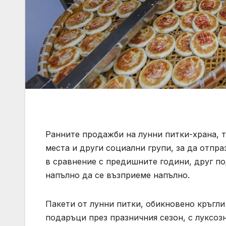
Ранните продажби на лунни питки-храна, 
места и други социални групи, за да отпра
в сравнение с предишните години, друг по
напълно да се възприеме напълно.
Пакети от лунни питки, обикновено кръгли
подаръци през празничния сезон, с луксоз