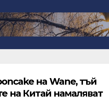
oncake на Wane, тъй
те на Китай намаляват