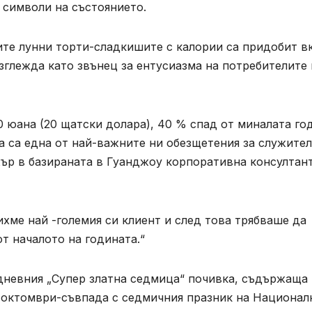
 символи на състоянието.
ите лунни торти-сладкишите с калории са придобит в
зглежда като звънец за ентусиазма на потребителите 
0 юана (20 щатски долара), 40 % спад от миналата го
а са една от най-важните ни обезщетения за служител
ър в базираната в Гуанджоу корпоративна консултан
ихме най -големия си клиент и след това трябваше да
т началото на годината.“
дневния „Супер златна седмица“ почивка, съдържаща
6 октомври-съвпада с седмичния празник на Национал