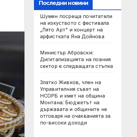
Последни новини
Шумен посреща почитатели
на изкуството с фестивала
„Лято Арт“ и концерт на
арфистката Яна Дойнова
Министър Абровски:
Дигитализацията на ловния
сектор е следващата стъпка
Златко Живков, член на
Управителния съвет на
НСОРБ и кмет на община
Монтана: Бюджетът на
държавата и общините не
отговаря на очакванията за
по-високи доходи