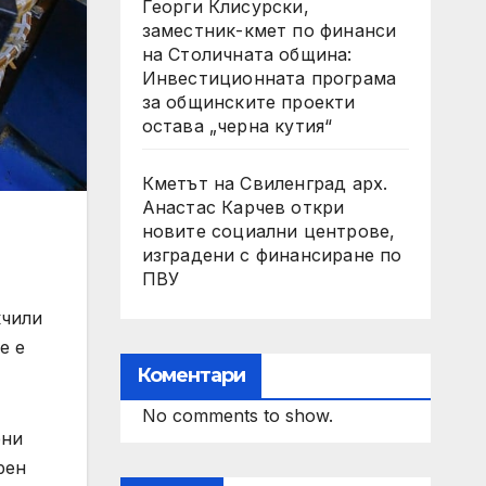
Георги Клисурски,
заместник-кмет по финанси
на Столичната община:
Инвестиционната програма
за общинските проекти
остава „черна кутия“
Кметът на Свиленград арх.
Анастас Карчев откри
новите социални центрове,
изградени с финансиране по
ПВУ
кчили
е е
Коментари
No comments to show.
рни
рен