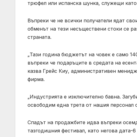
трюфел или испанска шунка, служещи като
Въпреки че не всички получатели ядат сво
обменът на тези несъществени стоки се ра
страната.
„Тази година бюджетът на човек е само 14
въпреки че подаръците в средата на есент
казва Грейс Киу, административен менидж
фирма.
„Индустрията е изключително бавна. Загуб
освободим една трета от нашия персонал о
Спадът на продажбите идва въпреки осем
тазгодишния фестивал, като негова дата-