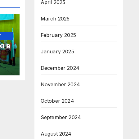
April 2025
March 2025
February 2025
-
я в
January 2025
с за
December 2024
гия
November 2024
October 2024
September 2024
August 2024