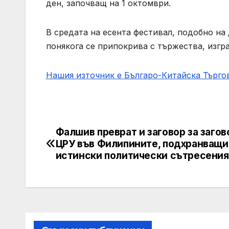
ден, започващ на 1 октомври.
В средата на есента фестивал, подобно на 
понякога се припокрива с тържества, изгр
Нашия източник е Българо-Китайска Търг
Фалшив преврат и заговор за загов
Post
ЦРУ във Филипините, подхранващи
navigation
истински политически сътресения