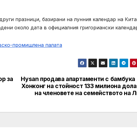
други празници, базирани на лунния календар на Кита
адени около дата в официалния григориански календа
овско-промишлена палaта
ор за
Hysan продава апартаменти с бамбука 
Хонконг на стойност 133 милиона дола
на членовете на семейството на Л