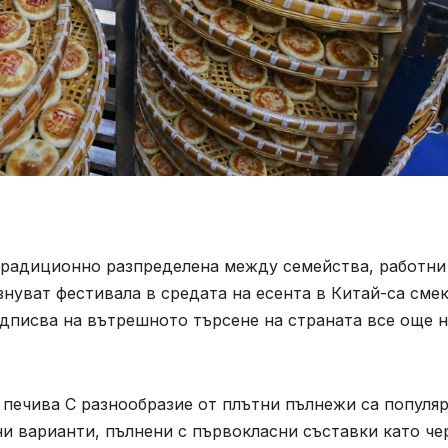
традиционно разпределена между семейства, работни
знуват фестивала в средата на есента в Китай-са сме
дписва на вътрешното търсене на страната все още н
 печива С разнообразие от плътни пълнежи са популя
ни варианти, пълнени с първокласни съставки като че