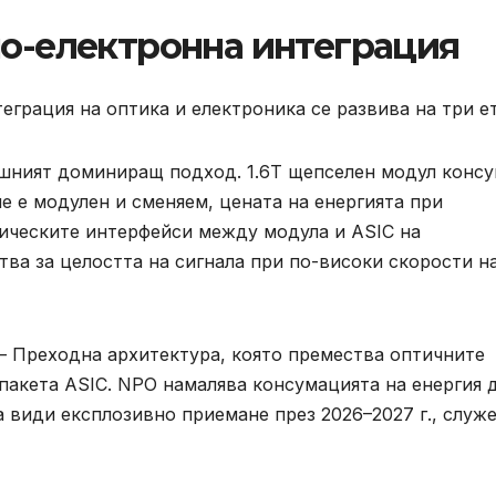
но-електронна интеграция
еграция на оптика и електроника се развива на три ет
ешният доминиращ подход. 1.6T щепселен модул конс
е е модулен и сменяем, цената на енергията при
ическите интерфейси между модула и ASIC на
ва за целостта на сигнала при по-високи скорости н
 — Преходна архитектура, която премества оптичните
 пакета ASIC. NPO намалява консумацията на енергия 
а види експлозивно приемане през 2026–2027 г., служ