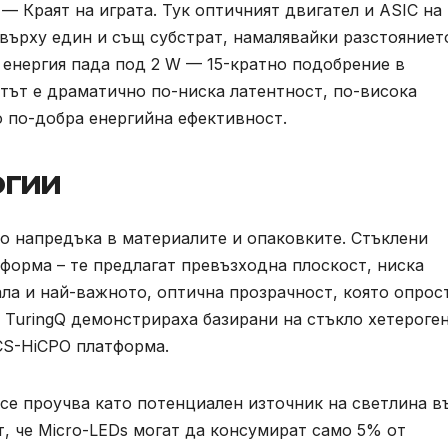
— Краят на играта. Тук оптичният двигател и ASIC на
върху един и същ субстрат, намалявайки разстояниет
 енергия пада под 2 W — 15-кратно подобрение в
тът е драматично по-ниска латентност, по-висока
о по-добра енергийна ефективност.
огии
о напредъка в материалите и опаковките. Стъклени
форма – те предлагат превъзходна плоскост, ниска
ала и най-важното, оптична прозрачност, която опрос
 TuringQ демонстрираха базирани на стъкло хетероге
CS-HiCPO платформа.
е проучва като потенциален източник на светлина в
т, че Micro-LEDs могат да консумират само 5% от