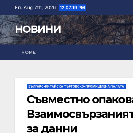
Skip
Fri. Aug 7th, 2026
12:07:20 PM
to
content
НОВИНИ
HOME
БЪЛГАРО-КИТАЙСКА ТЪРГОВСКО-ПРОМИШЛЕНА ПАЛАТА
Съвместно опаков
Взаимосвързаният 
за данни