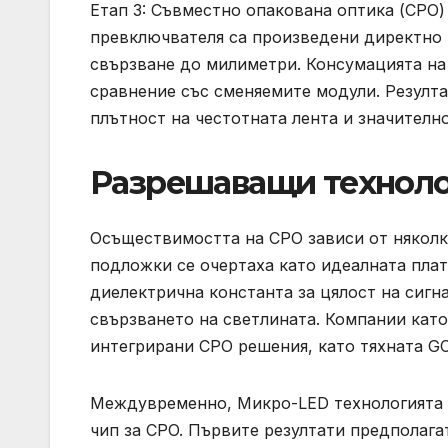
Етап 3: Съвместно опакована оптика (CPO) 
превключвателя са произведени директно 
свързване до милиметри. Консумацията на
сравнение със сменяемите модули. Резулта
плътност на честотната лента и значителн
Разрешаващи технол
Осъществимостта на CPO зависи от няколк
подложки се очертаха като идеалната плат
диелектрична константа за цялост на сигн
свързването на светлината. Компании като
интегрирани CPO решения, като тяхната G
Междувременно, Микро-LED технологията с
чип за CPO. Първите резултати предполага