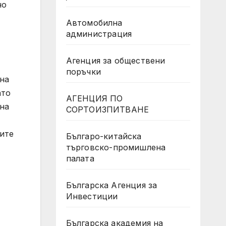
но
Автомобилна
администрация
Агенция за обществени
поръчки
шна
ато
АГЕНЦИЯ ПО
йна
СОРТОИЗПИТВАНЕ
ките
Българо-китайска
търговско-промишлена
палата
Българска Агенция за
Инвестиции
Българска академия на