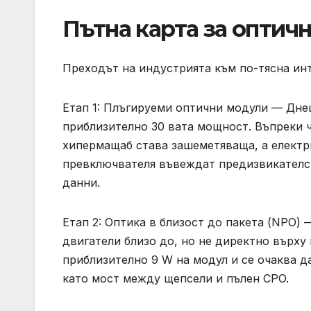
Пътна карта за оптич
Преходът на индустрията към по-тясна инт
Етап 1: Плъгируеми оптични модули — Дн
приблизително 30 вата мощност. Въпреки ч
хипермащаб става зашеметяваща, а електр
превключвателя въвеждат предизвикателст
данни.
Етап 2: Оптика в близост до пакета (NPO)
двигатели близо до, но не директно върху
приблизително 9 W на модул и се очаква д
като мост между щепсели и пълен CPO.