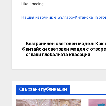
Like Loading…
Нашия източник е Българо-Китайска Търг
Безграничен световен модел: Как
Post
китайски световен модел с отворе
navigation
оглави глобалната класация
Свързани публикации