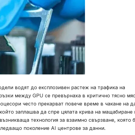
модели водят до експлозивен растеж на трафика на
ръзки между GPU се превърнаха в критично тясно мяс
оцесори често прекарват повече време в чакане на д
 който заплашва да спре цялата крива на мащабиране 
вовъзникваща технология за взаимно свързване, която 
следващо поколение AI центрове за данни.