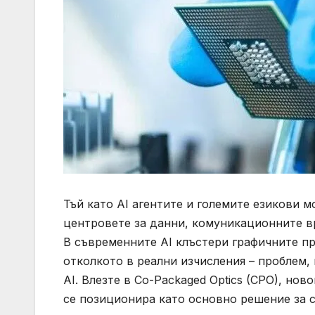
Тъй като AI агентите и големите езикови 
центровете за данни, комуникационните в
В съвременните AI клъстери графичните пр
отколкото в реални изчисления – проблем,
AI. Влезте в Co-Packaged Optics (CPO), но
се позиционира като основно решение за 