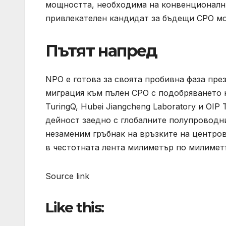
мощността, необходима на конвенционални
привлекателен кандидат за бъдещи CPO мо
Пътят напред
NPO е готова за своята пробивна фаза пре
миграция към пълен CPO с подобряването н
TuringQ, Hubei Jiangcheng Laboratory и OI
дейност заедно с глобалните полупроводн
незаменим гръбнак на връзките на центров
в честотната лента милиметър по милимет
Source link
Like this: