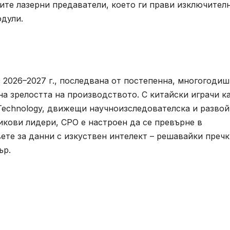
те лазерни предаватели, което ги прави изключител
дули.
з 2026–2027 г., последвана от постепенна, многогоди
а зрелостта на производството. С китайски играчи к
P Technology, движещи научноизследователска и разво
икови лидери, CPO е настроен да се превърне в
ете за данни с изкуствен интелект – решавайки преч
ър.