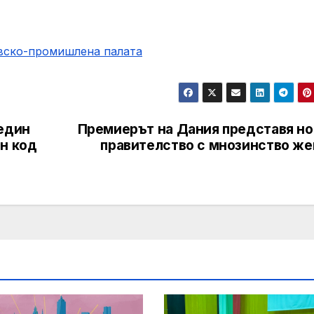
овско-промишлена палaта
 един
Премиерът на Дания представя но
н код
правителство с мнозинство же