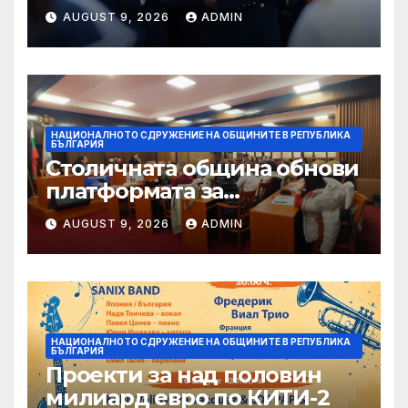
Вапцаров“
AUGUST 9, 2026
ADMIN
НАЦИОНАЛНОТО СДРУЖЕНИЕ НА ОБЩИНИТЕ В РЕПУБЛИКА
БЪЛГАРИЯ
Столичната община обнови
платформата за
граждански сигнали Call
AUGUST 9, 2026
ADMIN
Sofia
НАЦИОНАЛНОТО СДРУЖЕНИЕ НА ОБЩИНИТЕ В РЕПУБЛИКА
БЪЛГАРИЯ
Проекти за над половин
милиард евро по КИТИ-2