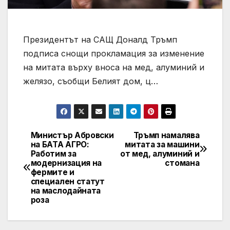
Президентът на САЩ Доналд Тръмп
подписа снощи прокламация за изменение
на митата върху вноса на мед, алуминий и
желязо, съобщи Белият дом, ц…
Министър Абровски
Тръмп намалява
Post
на БАТА АГРО:
митата за машини
Работим за
от мед, алуминий и
navigation
модернизация на
стомана
фермите и
специален статут
на маслодайната
роза