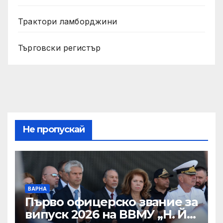
Трактори ламборджини
Търговски регистър
Не пропускай
ВАРНА
Първо офицерско звание за
випуск 2026 на ВВМУ „Н. Й.