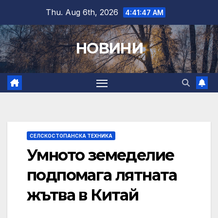
Skip
Thu. Aug 6th, 2026
4:41:48 AM
to
content
НОВИНИ
СЕЛСКОСТОПАНСКА ТЕХНИКА
Умното земеделие
подпомага лятната
жътва в Китай