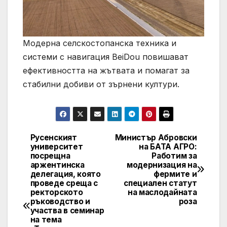
Модерна селскостопанска техника и
системи с навигация BeiDou повишават
ефективността на жътвата и помагат за
стабилни добиви от зърнени култури.
Русенският
Министър Абровски
Post
университет
на БАТА АГРО:
посрещна
Работим за
navigation
аржентинска
модернизация на
делегация, която
фермите и
проведе среща с
специален статут
ректорското
на маслодайната
ръководство и
роза
участва в семинар
на тема