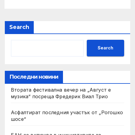
за интензивни
селскостопански дейности
Search
Search
Последни новини
Втората фестивална вечер на „Август е
музика“ посреща Фредерик Виал Трио
Асфалтират последния участък от „Рогошко
шосе“
БАН се включва в инициативите за