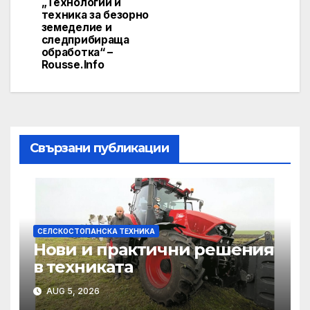
„Технологии и
техника за безорно
земеделие и
следприбираща
обработка“ –
Rousse.Info
Свързани публикации
СЕЛСКОСТОПАНСКА ТЕХНИКА
Нови и практични решения
в техниката
AUG 5, 2026