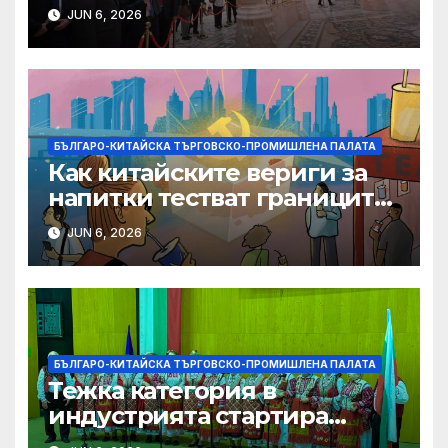
фирми да разширят
JUN 6, 2026
крилата си в световен
мащаб, казва Джон Лий
БЪЛГАРО-КИТАЙСКА ТЪРГОВСКО-ПРОМИШЛЕНА ПАЛАТА
Как китайските вериги за
напитки тестват границите
на меката сила
JUN 6, 2026
БЪЛГАРО-КИТАЙСКА ТЪРГОВСКО-ПРОМИШЛЕНА ПАЛАТА
Тежка категория в
индустрията стартира
алианс за космическа