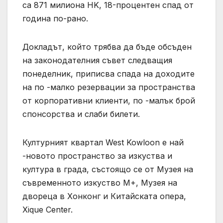
са 871 милиона HK, 18-процентен спад от
година по-рано.
Докладът, който трябва да бъде обсъден
на законодателния съвет следващия
понеделник, приписва спада на доходите
на по -малко резервации за пространства
от корпоративни клиенти, по -малък брой
спонсорства и слаби билети.
Културният квартал West Kowloon е най
-новото пространство за изкуства и
култура в града, състоящо се от Музея на
съвременното изкуство M+, Музея на
двореца в Хонконг и Китайската опера,
Xique Center.