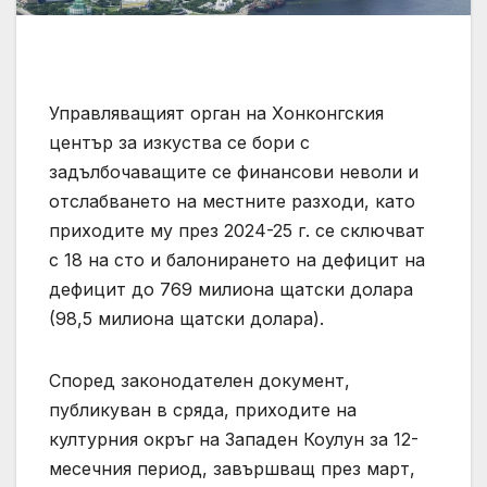
Управляващият орган на Хонконгския
център за изкуства се бори с
задълбочаващите се финансови неволи и
отслабването на местните разходи, като
приходите му през 2024-25 г. се сключват
с 18 на сто и балонирането на дефицит на
дефицит до 769 милиона щатски долара
(98,5 милиона щатски долара).
Според законодателен документ,
публикуван в сряда, приходите на
културния окръг на Западен Коулун за 12-
месечния период, завършващ през март,