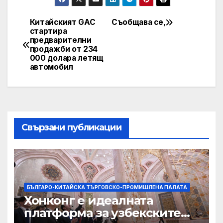
Китайският GAC
Съобщава се,
Post
стартира
предварителни
navigation
продажби от 234
000 долара летящ
автомобил
Свързани публикации
БЪЛГАРО-КИТАЙСКА ТЪРГОВСКО-ПРОМИШЛЕНА ПАЛАТА
Хонконг е идеалната
платформа за узбекските