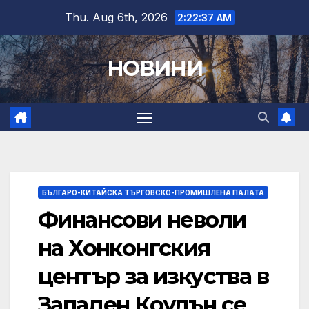
Skip
Thu. Aug 6th, 2026
2:22:38 AM
to
content
НОВИНИ
БЪЛГАРО-КИТАЙСКА ТЪРГОВСКО-ПРОМИШЛЕНА ПАЛАТА
Финансови неволи
на Хонконгския
център за изкуства в
Западен Коулън се