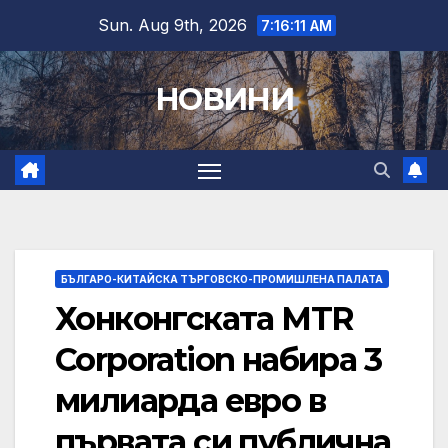
Skip
Sun. Aug 9th, 2026
7:16:12 AM
to
content
НОВИНИ
БЪЛГАРО-КИТАЙСКА ТЪРГОВСКО-ПРОМИШЛЕНА ПАЛАТА
Хонконгската MTR
Corporation набира 3
милиарда евро в
първата си публична