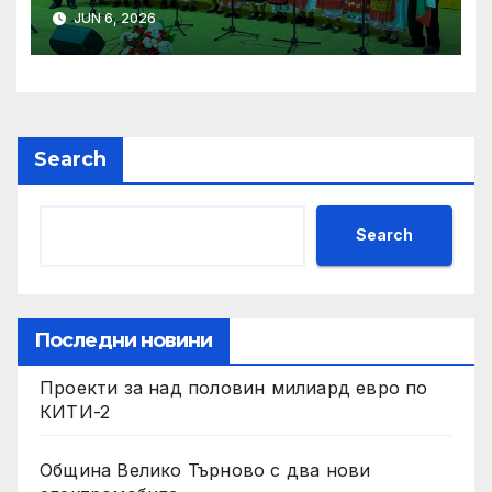
алианс за космическа
JUN 6, 2026
слънчева енергия
Search
Search
Последни новини
Проекти за над половин милиард евро по
КИТИ-2
Община Велико Търново с два нови