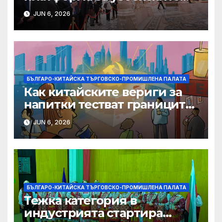
фирми да разширят
JUN 6, 2026
крилата си в световен
мащаб, казва Джон Лий
БЪЛГАРО-КИТАЙСКА ТЪРГОВСКО-ПРОМИШЛЕНА ПАЛАТА
Как китайските вериги за
напитки тестват границите
на меката сила
JUN 6, 2026
БЪЛГАРО-КИТАЙСКА ТЪРГОВСКО-ПРОМИШЛЕНА ПАЛАТА
Тежка категория в
индустрията стартира