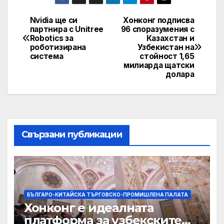
Nvidia ще си
Хонконг подписва
Post
партнира с Unitree
96 споразумения с
Robotics за
Казахстан и
navigation
роботизирана
Узбекистан на
система
стойност 1,65
милиарда щатски
долара
Свързани публикации
БЪЛГАРО-КИТАЙСКА ТЪРГОВСКО-ПРОМИШЛЕНА ПАЛАТА
Хонконг е идеалната
платформа за узбекските