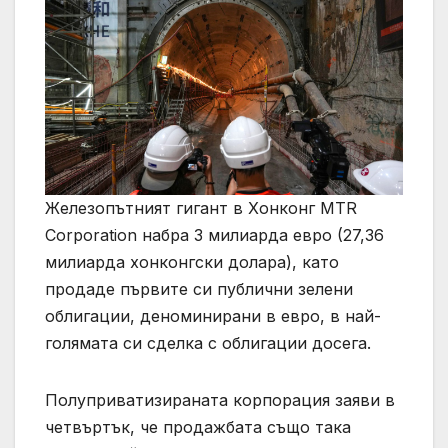
Железопътният гигант в Хонконг MTR
Corporation набра 3 милиарда евро (27,36
милиарда хонконгски долара), като
продаде първите си публични зелени
облигации, деноминирани в евро, в най-
голямата си сделка с облигации досега.
Полуприватизираната корпорация заяви в
четвъртък, че продажбата също така