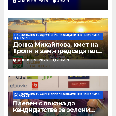
AUGUST 9, 2026
ADMIN
НАЦИОНАЛНОТО СДРУЖЕНИЕ НА ОБЩИНИТЕ В РЕПУБЛИКА
БЪЛГАРИЯ
Донка Михайлова, кмет на
Троян и зам.-председател
на НСОРБ: Знаем какво е
AUGUST 9, 2026
ADMIN
произведено, как е
произведено и какво влиза
в детското меню
НАЦИОНАЛНОТО СДРУЖЕНИЕ НА ОБЩИНИТЕ В РЕПУБЛИКА
БЪЛГАРИЯ
Плевен с покана да
кандидатства за зелени