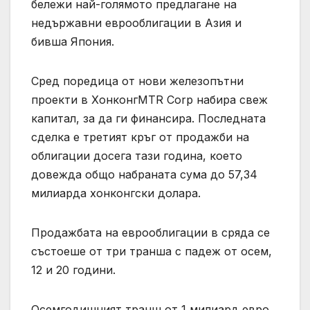
бележи най-голямото предлагане на
недържавни еврооблигации в Азия и
бивша Япония.
Сред поредица от нови железопътни
проекти в ХонконгMTR Corp набира свеж
капитал, за да ги финансира. Последната
сделка е третият кръг от продажби на
облигации досега тази година, което
довежда общо набраната сума до 57,34
милиарда хонконгски долара.
Продажбата на еврооблигации в сряда се
състоеше от три транша с падеж от осем,
12 и 20 години.
Осемгодишният транш от 1 милиард евро,