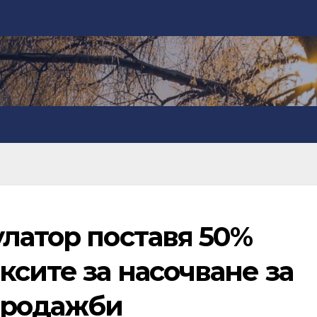
латор поставя 50%
ксите за насочване за
продажби