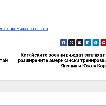
овско-промишлена палaта
Китайските военни виждат заплаха п
итай
разширените американски тренировки
Япония и Южна Кор