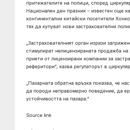
притежателите на полици, според циркуляр
Национален ден празник – известен още к
континентални китайски посетители Хонко
тях да купуват нови застрахователни полиц
„Застрахователният орган изрази загрижен
стимулират нелицензираната продажба на 
приети от лицензирани компании за застр
реферитори“, казва регулаторът в циркуляр
„Пазарната обратна връзка показва, че на
да породи неправомерно поведение, да ер
устойчивостта на пазара.“
Source link