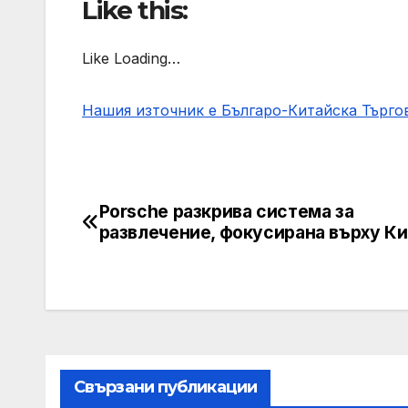
Like this:
Like Loading…
Нашия източник е Българо-Китайска Търг
Porsche разкрива система за
Post
развлечение, фокусирана върху К
navigation
Свързани публикации