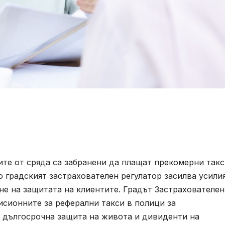
те от сряда са забранени да плащат прекомерни такс
о градският застрахователен регулатор засилва усили
не на защитата на клиентите. Градът Застрахователен
исионните за реферални такси в полици за
а дългосрочна защита на живота и дивиденти на