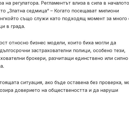
а на регулатора. Регламентът влиза в сила в началото
ато „Златна седмица“ – Когато посещават милиони
нгкойто също служи като подходящ момент за много 
и в града.
ост относно бизнес модели, които биха могли да
дългосрочни застрахователни полици, особено тези,
ахователни брокери, разчитащи единствено или силно
а.
стоящата ситуация, ако бъде оставена без проверка, 
озира доверието на обществеността и да наруши