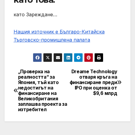
като Зареждане…
Нашия източник е Българо-Китайска
Търговско-промишлена палaта
„Проверка на
Dreame Technology
Post
реалността“ за
отваря кръга на
Япония, тъй като
финансиране преди
navigation
недостигът на
IPO при оценка от
финансиране на
$9,6 млрд
Великобритания
заплашва проекта за
изтребител