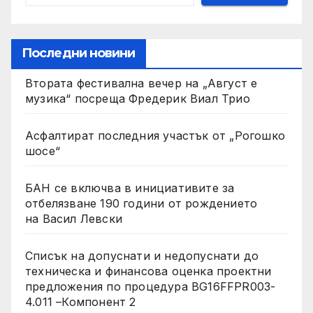
Последни новини
Втората фестивална вечер на „Август е
музика“ посреща Фредерик Виал Трио
Асфалтират последния участък от „Рогошко
шосе“
БАН се включва в инициативите за
отбелязване 190 години от рождението
на Васил Левски
Списък на допуснати и недопуснати до
техническа и финансова оценка проектни
предложения по процедура BG16FFPR003-
4.011 –Компонент 2