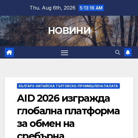
Skip
Thu. Aug 6th, 2026
5:13:17 AM
to
content
НОВИНИ
БЪЛГАРО-КИТАЙСКА ТЪРГОВСКО-ПРОМИШЛЕНА ПАЛАТА
AID 2026 изгражда
глобална платформа
за обмен на
сребърна