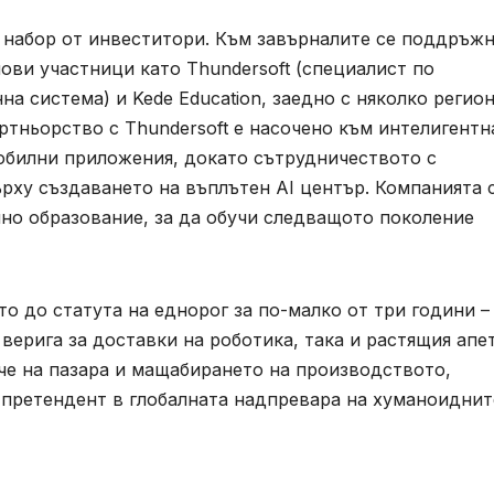
н набор от инвеститори. Към завърналите се поддръж
ови участници като Thundersoft (специалист по
а система) и Kede Education, заедно с няколко регио
тньорство с Thundersoft е насочено към интелигентн
мобилни приложения, докато сътрудничеството с
ърху създаването на въплътен AI център. Компанията
лно образование, за да обучи следващото поколение
ето до статута на еднорог за по-малко от три години –
верига за доставки на роботика, така и растящия апе
ече на пазара и мащабирането на производството,
 претендент в глобалната надпревара на хуманоиднит