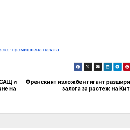
овско-промишлена палaта
 САЩ и
Френският изложбен гигант разширя
ане на
залога за растеж на Ки