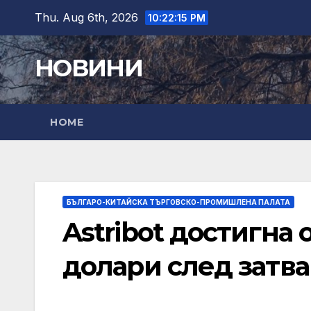
Skip
Thu. Aug 6th, 2026
10:22:17 PM
to
content
НОВИНИ
HOME
БЪЛГАРО-КИТАЙСКА ТЪРГОВСКО-ПРОМИШЛЕНА ПАЛАТА
Astribot достигна
долари след затвар