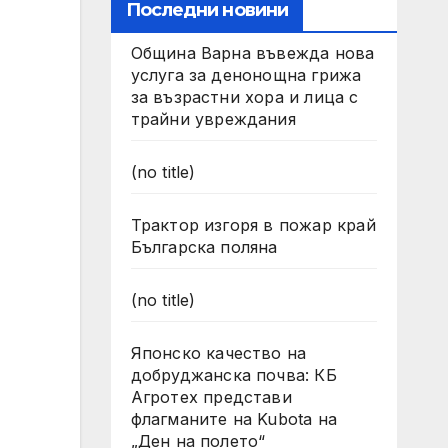
Последни новини
Община Варна въвежда нова
услуга за денонощна грижа
за възрастни хора и лица с
трайни увреждания
(no title)
Трактор изгоря в пожар край
Българска поляна
(no title)
Японско качество на
добруджанска почва: КБ
Агротех представи
флагманите на Kubota на
„Ден на полето“