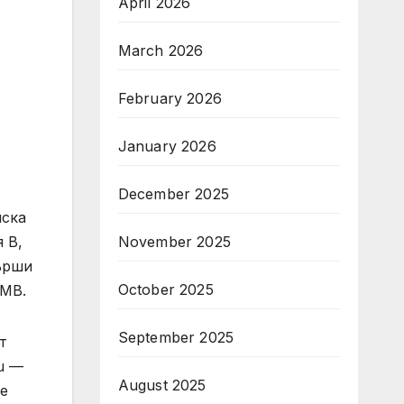
April 2026
March 2026
February 2026
January 2026
December 2025
йска
November 2025
 B,
върши
October 2025
RMB.
September 2025
т
u —
August 2025
 е