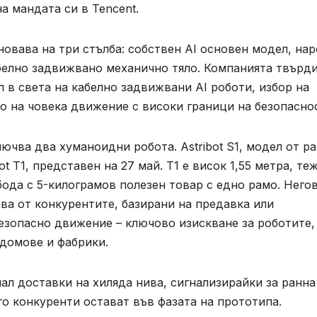
на мандата си в Tencent.
сновава на три стълба: собствен AI основен модел, на
белно задвижвано механично тяло. Компанията твърди
 в света на кабелно задвижвани AI роботи, избор на
о на човека движение с високи граници на безопасно
ючва два хуманоидни робота. Astribot S1, модел от р
t T1, представен на 27 май. T1 е висок 1,55 метра, те
бода с 5-килограмов полезен товар с едно рамо. Него
ва от конкурентите, базирани на предавка или
езопасно движение – ключово изискване за роботите,
 домове и фабрики.
чнал доставки на хиляда нива, сигнализирайки за ранна
го конкуренти остават във фазата на прототипа.