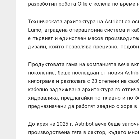
разработил робота Ollie с колела по време 
Техническата архитектура на Astribot се о
Lumo, вградена операционна система и ка
е първият и единствен масов производител
дизайн, който позволява прецизно, подобн
Продуктовата гама на компанията вече вкл
поколение, беше последван от новия Astribo
килограма и разполага с 23 степени на сво
кабелно задвижвана архитектура го отлича
хидравлика, предлагайки по-плавно и по-б
предназначени да работят заедно с хора в
До края на 2025 г. Astribot вече беше запо
производствена тяга в сектор, където мно