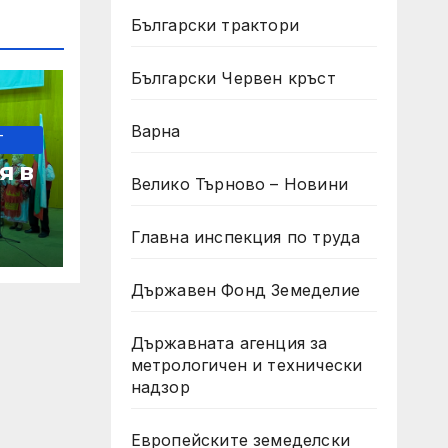
Български трактори
Български Червен кръст
Варна
-
я в
Велико Търново – Новини
с за
Главна инспекция по труда
гия
Държавен Фонд Земеделие
Държавната агенция за
метрологичен и технически
надзор
Европейските земеделски