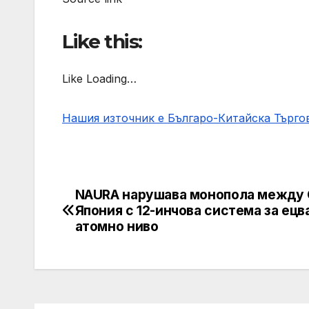
Like this:
Like Loading…
Нашия източник е Българо-Китайска Търг
NAURA нарушава монопола между
Post
Япония с 12-инчова система за ецв
navigation
атомно ниво