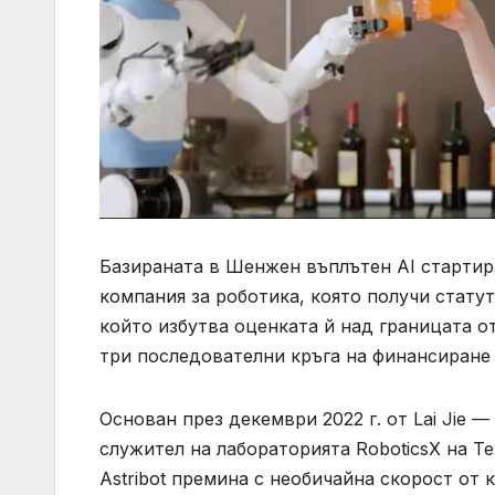
Базираната в Шенжен въплътен AI стартира
компания за роботика, която получи статут
който избутва оценката й над границата о
три последователни кръга на финансиране 
Основан през декември 2022 г. от Lai Jie 
служител на лабораторията RoboticsX на Te
Astribot премина с необичайна скорост от