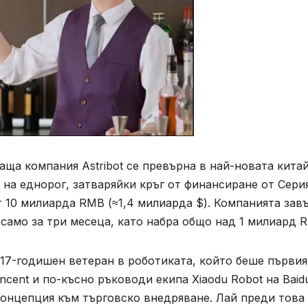
ща компания Astribot се превърна в най-новата кита
 на еднорог, затваряйки кръг от финансиране от Серия
т 10 милиарда RMB (≈1,4 милиарда $). Компанията за
само за три месеца, като набра общо над 1 милиард 
— 17-годишен ветеран в роботиката, който беше първия
ncent и по-късно ръководи екипа Xiaodu Robot на Baid
 концепция към търговско внедряване. Лай преди това