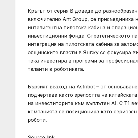
Кръгът от серия B доведе до разнообразе
включително Ant Group, се присъединиха н
интелигентна пилотска кабина и операционн
инвестиционни фонда. Стратегическото пар
интеграция на пилотската кабина за авто
общинските власти в Янгжу се фокусира в
така инвестира в програми за професиона
таланти в роботиката.
Бързият възход на Astribot – от основаван
подчертава както зрелостта на китайската 
на инвеститорите към въплътен AI. С T1 в
компанията се позиционира като сериозен
роботи.
Source link