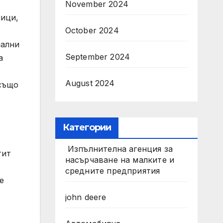
November 2024
ници,
October 2024
нални
September 2024
а
August 2024
 също
Категории
Изпълнителна агенция за
тит
насърчаване на малките и
средните предприятия
е
john deere