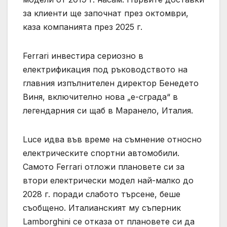
за клиенти ще започнат през октомври,
каза компанията през 2025 г.
Ferrari инвестира сериозно в
електрификация под ръководството на
главния изпълнителен директор Бенедето
Виня, включително нова „е-сграда“ в
легендарния си щаб в Маранело, Италия.
Luce идва във време на съмнение относно
електрическите спортни автомобили.
Самото Ferrari отложи плановете си за
втори електрически модел най-малко до
2028 г. поради слабото търсене, беше
съобщено. Италианският му съперник
Lamborghini се отказа от плановете си да