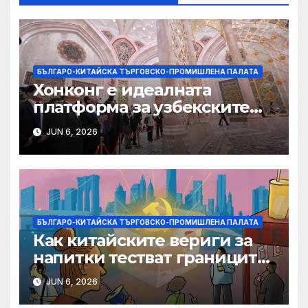
БЪЛГАРО-КИТАЙСКА ТЪРГОВСКО-ПРОМИШЛЕНА ПАЛАТА
Хонконг е идеалната
платформа за узбекските
фирми да разширят
JUN 6, 2026
крилата си в световен
мащаб, казва Джон Лий
БЪЛГАРО-КИТАЙСКА ТЪРГОВСКО-ПРОМИШЛЕНА ПАЛАТА
Как китайските вериги за
напитки тестват границите
на меката сила
JUN 6, 2026