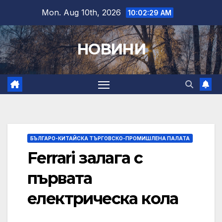
Skip
Mon. Aug 10th, 2026
10:02:30 AM
to
content
НОВИНИ
БЪЛГАРО-КИТАЙСКА ТЪРГОВСКО-ПРОМИШЛЕНА ПАЛАТА
Ferrari залага с
първата
електрическа кола