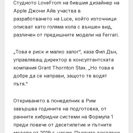
Студиото LoveFrom на бившия дизайнер на
Apple Джони Айв участва в
разработването на Luce, който източници
описват като голяма кола с външен вид,
различен от предишните модели на Ferrari.
„Това е риск и малко залог“, каза Фил Дън,
управляващ директор в консултантската
компания Grant Thornton Stax. „Но това е
добре да се направи, защото те водят
пътя.“
Откриването в понеделник в Рим
завършва годините на подготовка, от
ранните хибридни системи на Формула 1
преди повече от десетилетие и пътните
модели от 2019 г. насам. Първите доставки