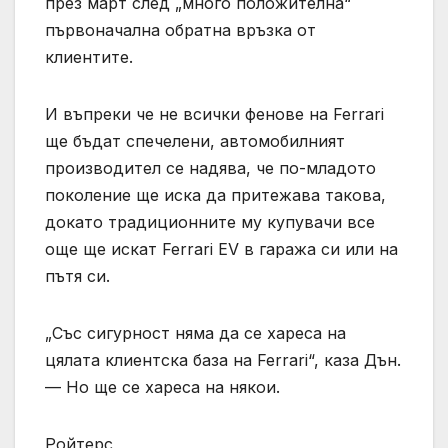
през март след „много положителна“
първоначална обратна връзка от
клиентите.
И въпреки че не всички фенове на Ferrari
ще бъдат спечелени, автомобилният
производител се надява, че по-младото
поколение ще иска да притежава такова,
докато традиционните му купувачи все
още ще искат Ferrari EV в гаража си или на
пътя си.
„Със сигурност няма да се хареса на
цялата клиентска база на Ferrari“, каза Дън.
— Но ще се хареса на някои.
Ройтерс