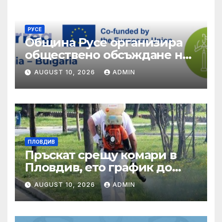
„Солидарност“
РУСЕ
Община Русе организира
обществено обсъждане на
качеството на
AUGUST 10, 2026
ADMIN
екосистемните услуги
ПЛОВДИВ
Пръскат срещу комари в
Пловдив, ето график до
края на август
AUGUST 10, 2026
ADMIN