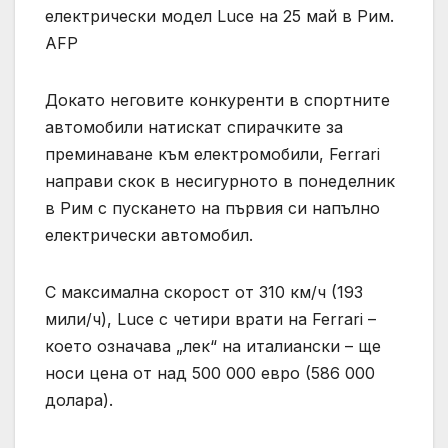
електрически модел Luce на 25 май в Рим.
AFP
Докато неговите конкуренти в спортните
автомобили натискат спирачките за
преминаване към електромобили, Ferrari
направи скок в несигурното в понеделник
в Рим с пускането на първия си напълно
електрически автомобил.
С максимална скорост от 310 км/ч (193
мили/ч), Luce с четири врати на Ferrari –
което означава „лек“ на италиански – ще
носи цена от над 500 000 евро (586 000
долара).