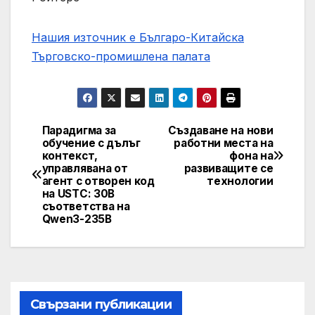
Нашия източник е Българо-Китайска
Търговско-промишлена палaта
Парадигма за
Създаване на нови
Post
обучение с дълъг
работни места на
контекст,
фона на
navigation
управлявана от
развиващите се
агент с отворен код
технологии
на USTC: 30B
съответства на
Qwen3-235B
Свързани публикации