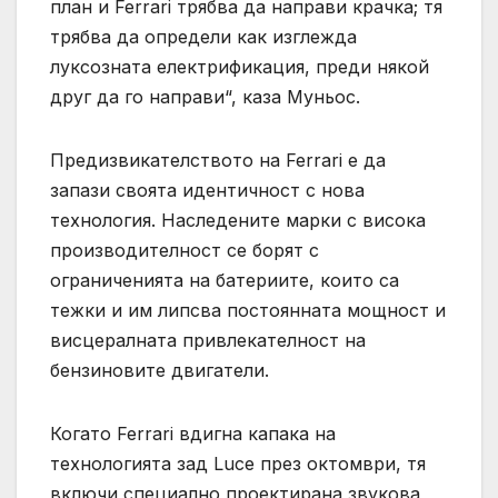
план и Ferrari трябва да направи крачка; тя
трябва да определи как изглежда
луксозната електрификация, преди някой
друг да го направи“, каза Муньос.
Предизвикателството на Ferrari е да
запази своята идентичност с нова
технология. Наследените марки с висока
производителност се борят с
ограниченията на батериите, които са
тежки и им липсва постоянната мощност и
висцералната привлекателност на
бензиновите двигатели.
Когато Ferrari вдигна капака на
технологията зад Luce през октомври, тя
включи специално проектирана звукова