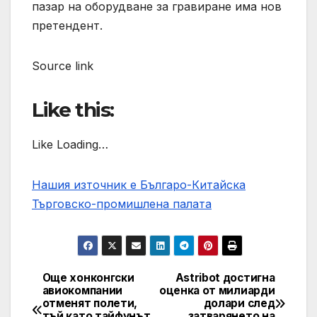
пазар на оборудване за гравиране има нов
претендент.
Source link
Like this:
Like Loading…
Нашия източник е Българо-Китайска
Търговско-промишлена палaта
Още хонконгски
Astribot достигна
Post
авиокомпании
оценка от милиарди
отменят полети,
долари след
navigation
тъй като тайфунът
затварянето на