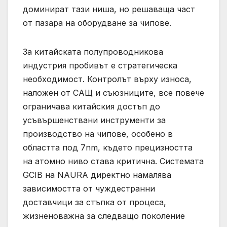
доминират тази ниша, но решаваща част
от пазара на оборудване за чипове.
За китайската полупроводникова
индустрия пробивът е стратегическа
необходимост. Контролът върху износа,
наложен от САЩ и съюзниците, все повече
ограничава китайския достъп до
усъвършенствани инструменти за
производство на чипове, особено в
областта под 7nm, където прецизността
на атомно ниво става критична. Системата
GCIB на NAURA директно намалява
зависимостта от чуждестранни
доставчици за стъпка от процеса,
жизненоважна за следващо поколение