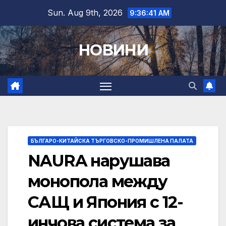
Skip
Sun. Aug 9th, 2026
9:36:42 AM
to
content
НОВИНИ
БЪЛГАРО-КИТАЙСКА ТЪРГОВСКО-ПРОМИШЛЕНА ПАЛАТА
NAURA нарушава
монопола между
САЩ и Япония с 12-
инчова система за