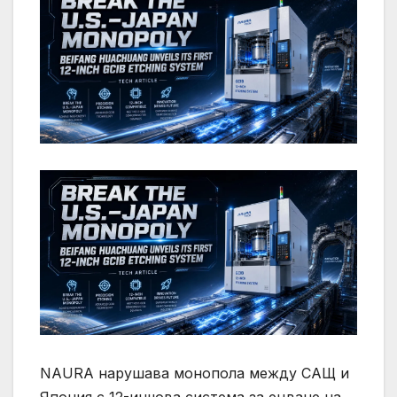
NAURA нарушава монопола между САЩ и
Япония с 12-инчова система за ецване на