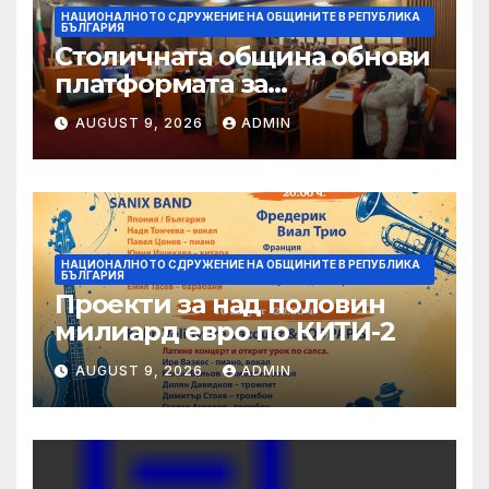
НАЦИОНАЛНОТО СДРУЖЕНИЕ НА ОБЩИНИТЕ В РЕПУБЛИКА
БЪЛГАРИЯ
Столичната община обнови
платформата за
граждански сигнали Call
AUGUST 9, 2026
ADMIN
Sofia
НАЦИОНАЛНОТО СДРУЖЕНИЕ НА ОБЩИНИТЕ В РЕПУБЛИКА
БЪЛГАРИЯ
Проекти за над половин
милиард евро по КИТИ-2
AUGUST 9, 2026
ADMIN