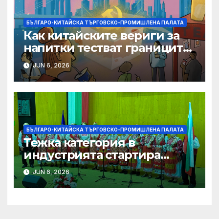
БЪЛГАРО-КИТАЙСКА ТЪРГОВСКО-ПРОМИШЛЕНА ПАЛАТА
Как китайските вериги за
напитки тестват границите
на меката сила
JUN 6, 2026
БЪЛГАРО-КИТАЙСКА ТЪРГОВСКО-ПРОМИШЛЕНА ПАЛАТА
Тежка категория в
индустрията стартира
алианс за космическа
JUN 6, 2026
слънчева енергия