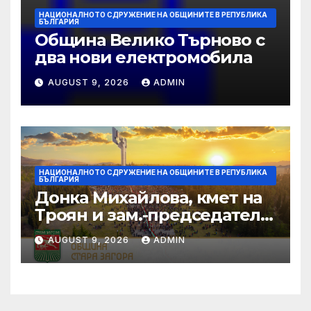
НАЦИОНАЛНОТО СДРУЖЕНИЕ НА ОБЩИНИТЕ В РЕПУБЛИКА
БЪЛГАРИЯ
Община Велико Търново с
два нови електромобила
AUGUST 9, 2026
ADMIN
НАЦИОНАЛНОТО СДРУЖЕНИЕ НА ОБЩИНИТЕ В РЕПУБЛИКА
БЪЛГАРИЯ
Донка Михайлова, кмет на
Троян и зам.-председател
на НСОРБ: Знаем какво е
AUGUST 9, 2026
ADMIN
произведено, как е
произведено и какво влиза
в детското меню