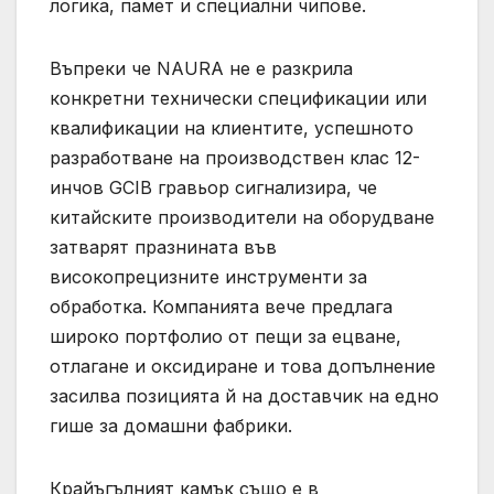
логика, памет и специални чипове.
Въпреки че NAURA не е разкрила
конкретни технически спецификации или
квалификации на клиентите, успешното
разработване на производствен клас 12-
инчов GCIB гравьор сигнализира, че
китайските производители на оборудване
затварят празнината във
високопрецизните инструменти за
обработка. Компанията вече предлага
широко портфолио от пещи за ецване,
отлагане и оксидиране и това допълнение
засилва позицията й на доставчик на едно
гише за домашни фабрики.
Крайъгълният камък също е в