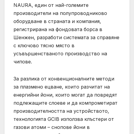
NAURA, един от най-големите
производители на полупроводниково
оборудване в страната и компания,
регистрирана на фондовата борса в
Шенжен, разработи системата за справяне
с ключово тясно място в
усъвършенстваното производство на
чипове.
За разлика от конвенционалните методи
за плазмено ецване, които разчитат на
енергийни йони, които могат да повредят
подлежащите слоеве и да компрометират
производителността на устройството,
технологията GCIB използва клъстери от
газови атоми – снопове йони в