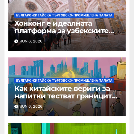
БЪЛГАРО-КИТАЙСКА ТЪРГОВСКО-ПРОМИШЛЕНА ПАЛАТА
Хонконг е идеалната
платформа за узбекските
фирми да разширят
JUN 6, 2026
крилата си в световен
мащаб, казва Джон Лий
БЪЛГАРО-КИТАЙСКА ТЪРГОВСКО-ПРОМИШЛЕНА ПАЛАТА
Как китайските вериги за
напитки тестват границите
на меката сила
JUN 6, 2026