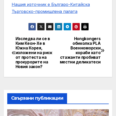
Нашия източник е Българо-Китайска
Търговско-промишлена палaта
Изследва ли се в
Hongkongers
Post
Ким Кеон-Хе в
обиколка PLA
Южна Корея,
Военноморски
navigation
изложени на риск
кораби като
от протеста на
стажанти пробиват
прокурорите на
местни деликатеси
Новия закон?
Свързани публикации