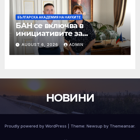
БЪЛГАРСКА АКАДЕМИЯ НА НАУКИТЕ
БАН се включва в
инициативите за
отбелязване 190 години от
AUGUST 6, 2026
ADMIN
рождението на Васил
Левски
НОВИНИ
Proudly powered by WordPress
|
Theme:
Newsup
by
Themeansar
.