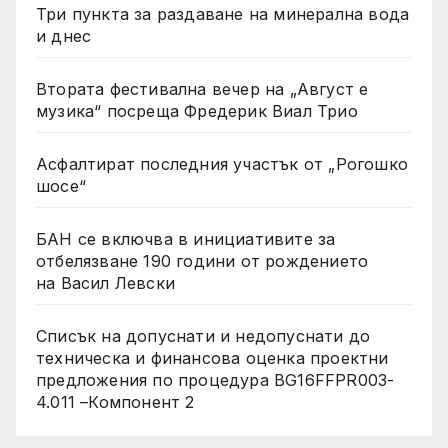
Три пункта за раздаване на минерална вода
и днес
Втората фестивална вечер на „Август е
музика“ посреща Фредерик Виал Трио
Асфалтират последния участък от „Рогошко
шосе“
БАН се включва в инициативите за
отбелязване 190 години от рождението
на Васил Левски
Списък на допуснати и недопуснати до
техническа и финансова оценка проектни
предложения по процедура BG16FFPR003-
4.011 –Компонент 2