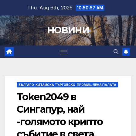
Skip
Thu. Aug 6th, 2026
10:50:58 AM
to
content
НОВИНИ
БЪЛГАРО-КИТАЙСКА ТЪРГОВСКО-ПРОМИШЛЕНА ПАЛАТА
Token2049 в
Сингапур, най
-голямото крипто
събитие в света,