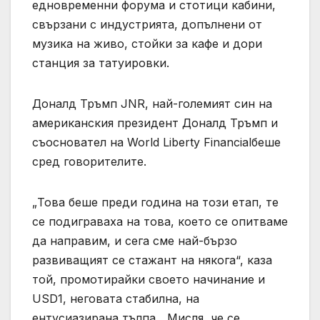
едновременни форума и стотици кабини,
свързани с индустрията, допълнени от
музика на живо, стойки за кафе и дори
станция за татуировки.
Доналд Тръмп JNR, най-големият син на
американския президент Доналд Тръмп и
съосновател на World Liberty Financialбеше
сред говорителите.
„Това беше преди година на този етап, те
се подиграваха на това, което се опитваме
да направим, и сега сме най-бързо
развиващият се стажант на някога“, каза
той, промотирайки своето начинание и
USD1, неговата стабилна, на
ентусиазирана тълпа. „Мисля, че се