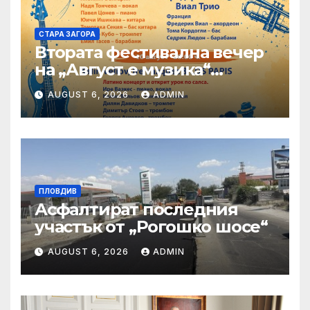
СТАРА ЗАГОРА
Втората фестивална вечер
на „Август е музика“
посреща Фредерик Виал
AUGUST 6, 2026
ADMIN
Трио
ПЛОВДИВ
Асфалтират последния
участък от „Рогошко шосе“
AUGUST 6, 2026
ADMIN