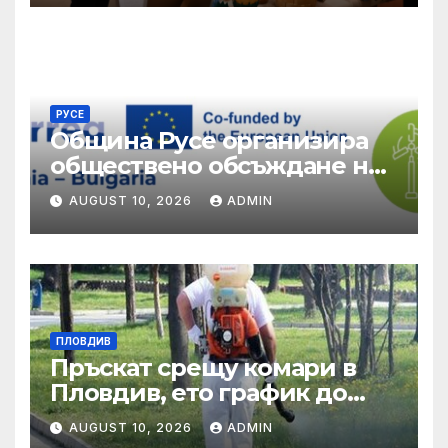
ФУМИ BG65AMPR001-4.003
№ 5 Специфична цел 4
„Солидарност“
РУСЕ
Община Русе организира
обществено обсъждане на
качеството на
AUGUST 10, 2026
ADMIN
екосистемните услуги
ПЛОВДИВ
Пръскат срещу комари в
Пловдив, ето график до
края на август
AUGUST 10, 2026
ADMIN