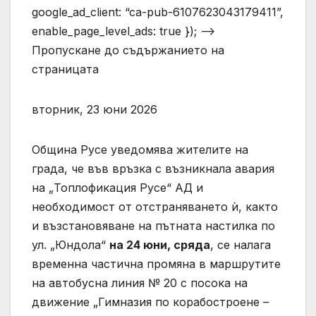
google_ad_client: “ca-pub-6107623043179411”,
enable_page_level_ads: true }); –>
Пропускане до съдържанието на
страницата
вторник, 23 юни 2026
Община Русе уведомява жителите на
града, че във връзка с възникнала авария
на „Топлофикация Русе“ АД и
необходимост от отстраняването ѝ, както
и възстановяване на пътната настилка по
ул. „Юндола“
на 24 юни, сряда
, се налага
временна частична промяна в маршрутите
на автобусна линия № 20 с посока на
движение „Гимназия по корабостроене –