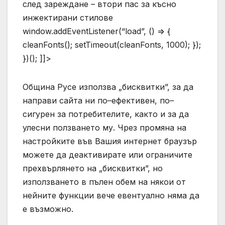
след зареждане – втори пас за късно
инжектирани стилове
window.addEventListener(“load”, () => {
cleanFonts(); setTimeout(cleanFonts, 1000); });
})(); ]]>
Община Русе използва „бисквитки”, за да
направи сайта ни по–ефективен, по–
сигурен за потребителите, както и за да
улесни ползването му. Чрез промяна на
настройките във Вашия интернет браузър
можете да деактивирате или ограничите
прехвърлянето на „бисквитки”, но
използването в пълен обем на някои от
нейните функции вече евентуално няма да
е възможно.