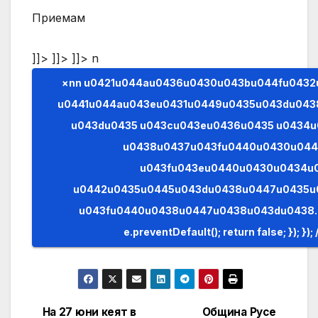
Приемам
]]> ]]> ]]>
n
×nn u0421u044au0436u0430u043bu044fu0432u0430u043cu0435,
u0441u044au043eu0431u0449u0435u043du043
u043du0435 u043cu043eu0436u0435 u0434u
u0438u0437u043fu0440u0430u04
u043fu043eu0440u0430u0434u
u0442u0435u0445u043du0438u0447u0435u
u043fu0440u0438u0447u0438u043du0438. (AJAX)n n
На 27 юни кеят в
Община Русе