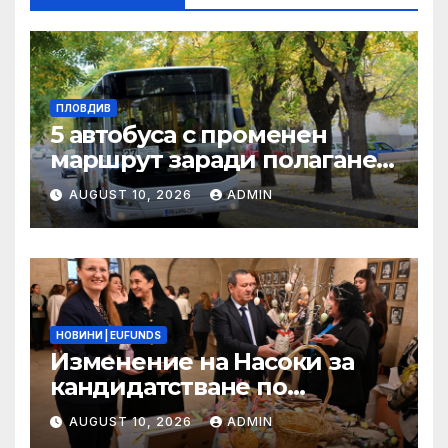
ПЛОВДИВ
5 автобуса с променен
маршрут заради полагане
на топлопровод в район
AUGUST 10, 2026
ADMIN
„Западен“
НОВИНИ | EUFUNDS
Изменение на Насоки за
кандидатстване по
процедура на директно
AUGUST 10, 2026
ADMIN
предоставяне на БФП по