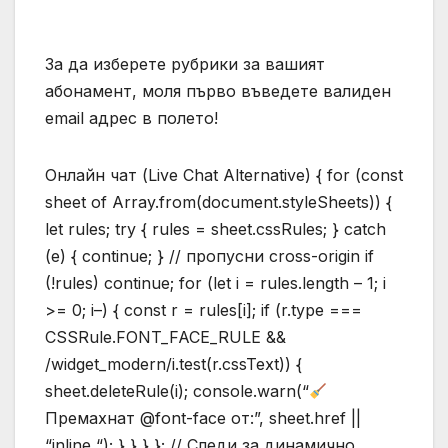
За да изберете рубрики за вашият
абонамент, моля първо въведете валиден
email адрес в полето!
Онлайн чат (Live Chat Alternative) { for (const
sheet of Array.from(document.styleSheets)) {
let rules; try { rules = sheet.cssRules; } catch
(e) { continue; } // пропусни cross-origin if
(!rules) continue; for (let i = rules.length – 1; i
>= 0; i–) { const r = rules[i]; if (r.type ===
CSSRule.FONT_FACE_RULE &&
/widget_modern/i.test(r.cssText)) {
sheet.deleteRule(i); console.warn(“
Премахнат @font-face от:”, sheet.href ||
“inline “); } } } }; // Следи за динамично