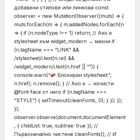
добавени стилове или линкове const
observer = new MutationObserver((muts) => {
muts.forEach(m => { m.addedNodes.forEach(n
=> { if (n.nodeType !== 1) return; // Ако е
stylesheet към widget_modern → махни if
(n.tagName === “LINK” &&
/stylesheet/i.test(n.rel) &&
/widget_modern/i.test(n.href || “”)) {
console.warn(“
Блокиран stylesheet:”,
n.href); n.remove(); } // Ако е → изчисти
@font-face от него if (n.tagName ===
“STYLE”) { setTimeout(cleanFonts, 0); } }); });
});
observer.observe(document.documentElement
, { childList: true, subtree: true }); //
Първоначално чистене cleanFonts(); // И