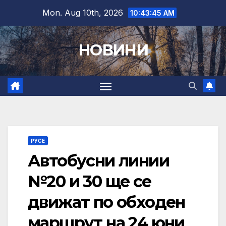
Skip
Mon. Aug 10th, 2026
10:43:46 AM
to
content
НОВИНИ
РУСЕ
Автобусни линии
№20 и 30 ще се
движат по обходен
маршрут на 24 юни