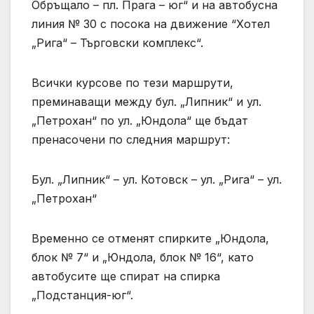
Обръщало – пл. Прага – юг“ и на автобусна
линия № 30 с посока на движение “Хотел
„Рига“ – Търговски комплекс“.
Всички курсове по тези маршрути,
преминаващи между бул. „Липник“ и ул.
„Петрохан“ по ул. „Юндола“ ще бъдат
пренасочени по следния маршрут:
Бул. „Липник“ – ул. Котовск – ул. „Рига“ – ул.
„Петрохан“
Временно се отменят спирките „Юндола,
блок № 7“ и „Юндола, блок № 16“, като
автобусите ще спират на спирка
„Подстанция-юг“.