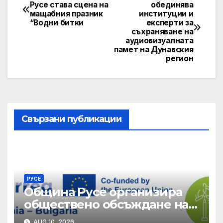
Post
Русе става сцена на
обединява
мащабния празник
институции и
navigation
“Водни битки
експерти за
съхраняване на
аудиовизуалната
памет на Дунавския
регион
Свързани публикации
РУСЕ
Община Русе организира
обществено обсъждане на
качеството на
AUG 10, 2026