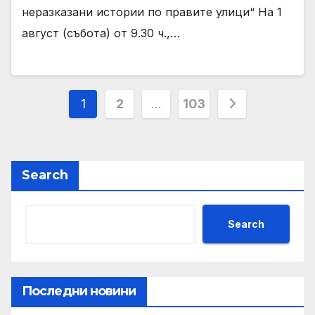
неразказани истории по правите улици“ На 1
август (събота) от 9.30 ч.,…
Posts
1
2
…
103
pagination
Search
Search
Последни новини