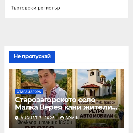
Търговски регистър
Не пропускай
СТАРА ЗАГОРА
Старозагорското село
Малка Верея кани жители
и гости на традиционния
AUGUST 7, 2026
ADMIN
си събор