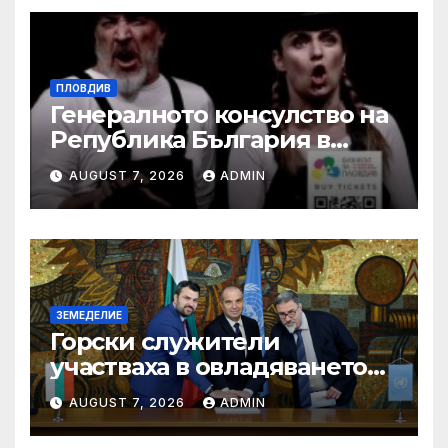
ПЛОВДИВ
Генералното консулство на
Република България в
Единбург посрещна екипа
AUGUST 7, 2026
ADMIN
на Театър „Хенд“ преди
историческия им дебют на
световния Edinburgh
Festival Fringe
ЗЕМЕДЕЛИЕ
Горски служители
участваха в овладяването
на близо 10 пожара на
AUGUST 7, 2026
ADMIN
територията на страната
през изминалия ден