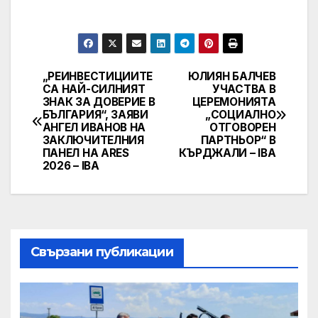
„РЕИНВЕСТИЦИИТЕ
ЮЛИЯН БАЛЧЕВ
Post
СА НАЙ-СИЛНИЯТ
УЧАСТВА В
ЗНАК ЗА ДОВЕРИЕ В
ЦЕРЕМОНИЯТА
navigation
БЪЛГАРИЯ“, ЗАЯВИ
„СОЦИАЛНО
АНГЕЛ ИВАНОВ НА
ОТГОВОРЕН
ЗАКЛЮЧИТЕЛНИЯ
ПАРТНЬОР“ В
ПАНЕЛ НА ARES
КЪРДЖАЛИ – IBA
2026 – IBA
Свързани публикации