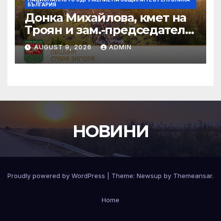
БЪЛГАРИЯ
Донка Михайлова, кмет на
Троян и зам.-председател
на НСОРБ: Знаем какво е
AUGUST 9, 2026
ADMIN
произведено, как е
произведено и какво влиза
в детското меню
НОВИНИ
Proudly powered by WordPress
|
Theme:
Newsup
by
Themeansar
.
Home