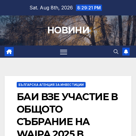
Skip
Sat. Aug 8th, 2026
8:29:22 PM
to
content
НОВИНИ
БЪЛГАРСКА АГЕНЦИЯ ЗА ИНВЕСТИЦИИ
БАИ ВЗЕ УЧАСТИЕ В
ОБЩОТО
СЪБРАНИЕ НА
WAIPA 2025 В