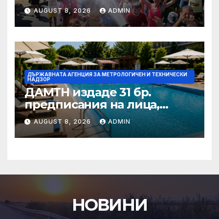
проекта на наредбата за
AUGUST 8, 2026
ADMIN
общинските системи за
автоматизиран контрол на
нарушенията по Закона за
движението по пътищата
ДЪРЖАВНАТА АГЕНЦИЯ ЗА МЕТРОЛОГИЧЕН И ТЕХНИЧЕСКИ
НАДЗОР
ДАМТН издаде 31 бр.
предписания на лица,
стопанисващи плувни
AUGUST 8, 2026
ADMIN
басейни
НОВИНИ