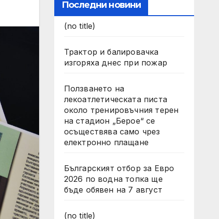
Последни новини
(no title)
Трактор и балировачка
изгоряха днес при пожар
Ползването на
лекоатлетическата писта
около тренировъчния терен
на стадион „Берое“ се
осъществява само чрез
електронно плащане
Българският отбор за Евро
2026 по водна топка ще
бъде обявен на 7 август
(no title)