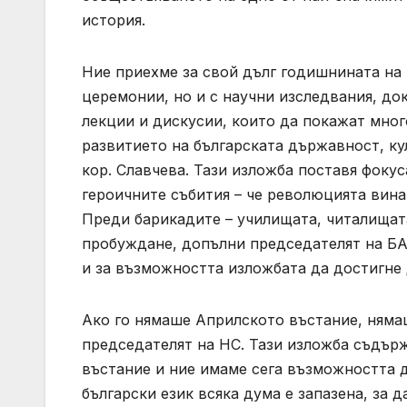
история.
Ние приехме за свой дълг годишнината на
церемонии, но и с научни изследвания, д
лекции и дискусии, които да покажат мног
развитието на българската държавност, кул
кор. Славчева. Тази изложба поставя фокус
героичните събития – че революцията вина
Преди барикадите – училищата, читалищат
пробуждане, допълни председателят на БА
и за възможността изложбата да достигне
Ако го нямаше Априлското въстание, нямаш
председателят на НС. Тази изложба съдър
въстание и ние имаме сега възможността д
български език всяка дума е запазена, за 