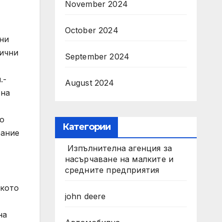
November 2024
October 2024
лни
лични
September 2024
.-
August 2024
 на
о
Категории
рание
Изпълнителна агенция за
насърчаване на малките и
средните предприятия
ското
john deere
на