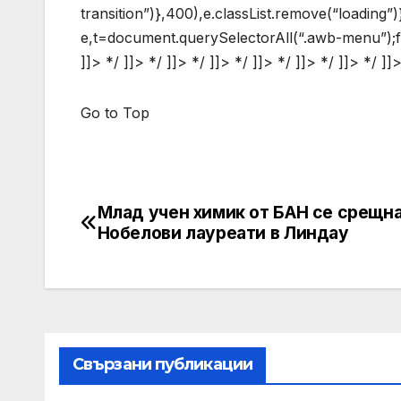
transition”)},400),e.classList.remove(“loading
e,t=document.querySelectorAll(“.awb-menu”);for(
]]> */ ]]> */ ]]> */ ]]> */ ]]> */ ]]> */ ]]> */ ]]
Go to Top
Млад учен химик от БАН се срещна
Post
Нобелови лауреати в Линдау
navigation
Свързани публикации