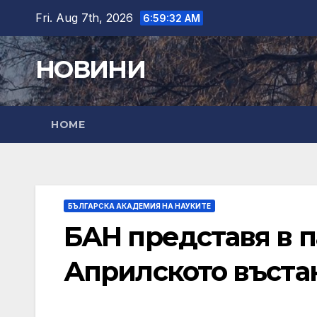
Skip
Fri. Aug 7th, 2026
6:59:33 AM
to
content
НОВИНИ
HOME
БЪЛГАРСКА АКАДЕМИЯ НА НАУКИТЕ
БАН представя в 
Априлското въста