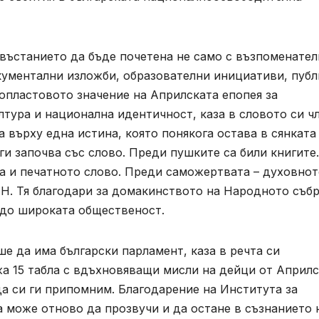
 въстанието да бъде почетена не само с възпоменате
окументални изложби, образователни инициативи, пуб
опластовото значение на Априлската епопея за
тура и национална идентичност, каза в словото си чл
а върху една истина, която понякога остава в сянката
ги започва със слово. Преди пушките са били книгите.
а и печатното слово. Преди саможертвата – духовнот
Н. Тя благодари за домакинството на Народното съб
 до широката общественост.
е да има български парламент, каза в речта си
жа 15 табла с вдъхновяващи мисли на дейци от Април
а си ги припомним. Благодарение на Института за
да може отново да прозвучи и да остане в съзнанието 