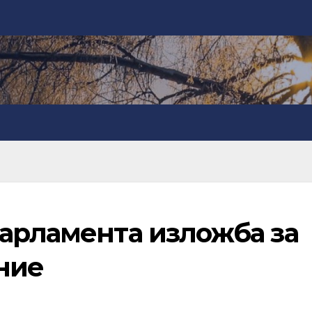
парламента изложба за
ние