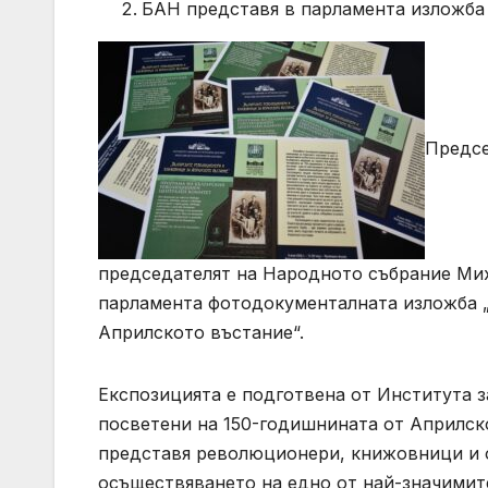
БАН представя в парламента изложба
Предсе
председателят на Народното събрание Ми
парламента фотодокументалната изложба 
Априлското въстание“.
Експозицията е подготвена от Института з
посветени на 150-годишнината от Априлск
представя революционери, книжовници и 
осъществяването на едно от най-значимит