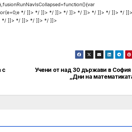
”)},fusionRunNavIsCollapsed=function(){var
e=0;e */ ]]> */ ]]> */ ]]> */ ]]> */ ]]> */ ]]> */ ]]> */ ]]>
> */ ]]> */ ]]> */ ]]> */ ]]>
 с
Учени от над 30 държави в София
„Дни на математиката