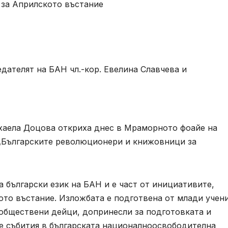
 за Априлското въстание
дателят на БАН чл.-кор. Евелина Славчева и
хаела Доцова откриха днес в Мраморното фоайе на
„Българските революционери и книжовници за
а български език на БАН и е част от инициативите,
ото въстание. Изложбата е подготвена от млади учен
обществени дейци, допринесли за подготовката и
е събития в българската националноосвободителна