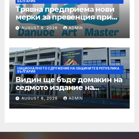
БЪЛГАРИЯ
Трявна предприема нови
мерки за превенция при
бедствия и аварии
AUGUST 9, 2026
ADMIN
НАЦИОНАЛНОТО СДРУЖЕНИЕ НА ОБЩИНИТЕ В РЕПУБЛИКА
БЪЛГАРИЯ
Видин ще бъде домакин на
седмото издание на
Международния
AUGUST 8, 2026
ADMIN
фолклорен фестивал
„Синия Дунав“