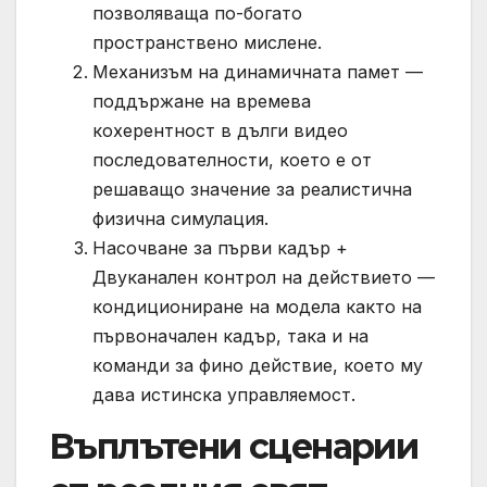
позволяваща по-богато
пространствено мислене.
Механизъм на динамичната памет —
поддържане на времева
кохерентност в дълги видео
последователности, което е от
решаващо значение за реалистична
физична симулация.
Насочване за първи кадър +
Двуканален контрол на действието —
кондициониране на модела както на
първоначален кадър, така и на
команди за фино действие, което му
дава истинска управляемост.
Въплътени сценарии