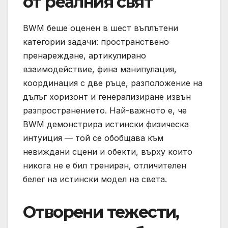
от реалния свят
BWM беше оценен в шест въплътени
категории задачи: пространствено
пренареждане, артикулирано
взаимодействие, фина манипулация,
координация с две ръце, разположение на
дълъг хоризонт и генерализиране извън
разпространението. Най-важното е, че
BWM демонстрира истински физическа
интуиция — той се обобщава към
невиждани сцени и обекти, върху които
никога не е бил трениран, отличителен
белег на истински модел на света.
Отворени тежести,