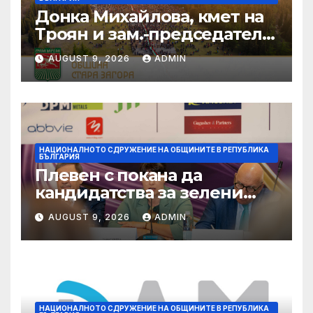
Донка Михайлова, кмет на
Троян и зам.-председател
на НСОРБ: Знаем какво е
AUGUST 9, 2026
ADMIN
произведено, как е
произведено и какво влиза
в детското меню
НАЦИОНАЛНОТО СДРУЖЕНИЕ НА ОБЩИНИТЕ В РЕПУБЛИКА
БЪЛГАРИЯ
Плевен с покана да
кандидатства за зелени
инвестиции в градска
AUGUST 9, 2026
ADMIN
среда
НАЦИОНАЛНОТО СДРУЖЕНИЕ НА ОБЩИНИТЕ В РЕПУБЛИКА