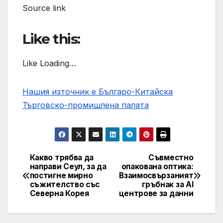
Source link
Like this:
Like Loading…
Нашия източник е Българо-Китайска
Търговско-промишлена палaта
Какво трябва да
Съвместно
Post
направи Сеул, за да
опакована оптика:
постигне мирно
Взаимосвързаният
navigation
съжителство със
гръбнак за AI
Северна Корея
центрове за данни