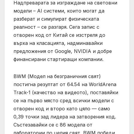
Надпреварата за изграждане на световни
модели – AI системи, които могат да
разберат и симулират физическата
реалност – се разгаря. Сега запис с
отворен код от Китай се изстреля до
върха на класацията, надминавайки
предложения от Google, NVIDIA и добре
финансирани стартиращи компании.
BWM (Модел на безграничния свят)
постигна резултат от 64.54 на WorldArena
Track-1 (качество на видеото), поставяйки
се на първо място сред всички модели с
отворен код и второ като цяло — само
0,39 точки зад лидера на затворения код.
Състезавайки се с 86 модела от
лаборатории по целия свят, BWM победи