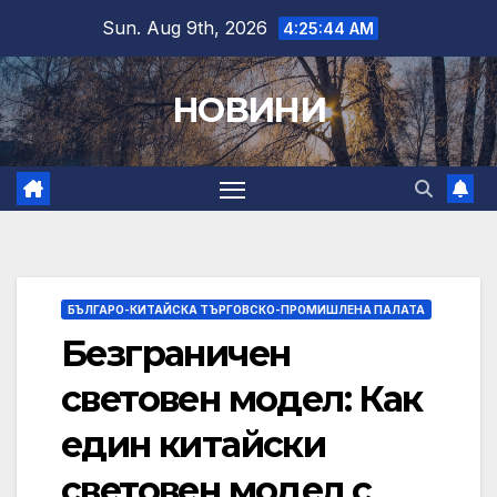
Skip
Sun. Aug 9th, 2026
4:25:45 AM
to
content
НОВИНИ
БЪЛГАРО-КИТАЙСКА ТЪРГОВСКО-ПРОМИШЛЕНА ПАЛАТА
Безграничен
световен модел: Как
един китайски
световен модел с