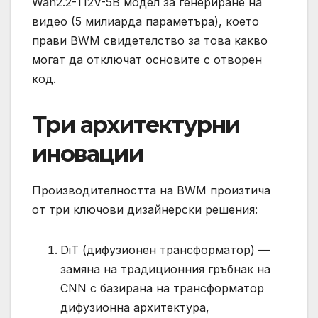
Wan2.2-TI2V-5B модел за генериране на
видео (5 милиарда параметъра), което
прави BWM свидетелство за това какво
могат да отключат основите с отворен
код.
Три архитектурни
иновации
Производителността на BWM произтича
от три ключови дизайнерски решения:
DiT (дифузионен трансформатор) —
замяна на традиционния гръбнак на
CNN с базирана на трансформатор
дифузионна архитектура,