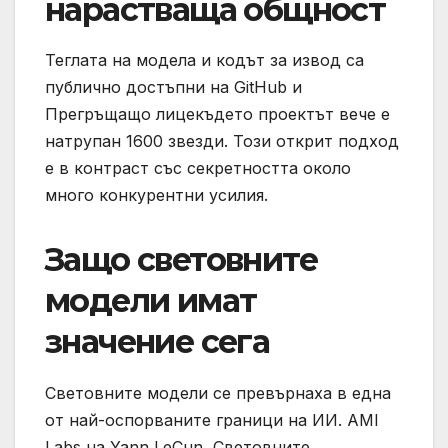
нарастваща общност
Теглата на модела и кодът за извод са
публично достъпни на GitHub и
Прегръщащо лицекъдето проектът вече е
натрупан 1600 звезди. Този открит подход
е в контраст със секретността около
много конкурентни усилия.
Защо световните
модели имат
значение сега
Световните модели се превърнаха в една
от най-оспорваните граници на ИИ. AMI
Labs на Yann LeCun, Световните