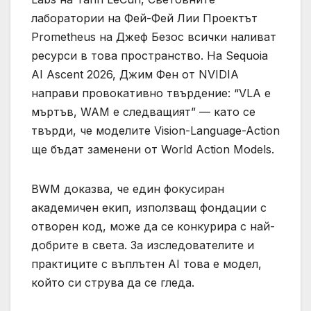
лаборатории на Фей-Фей Лии Проектът
Prometheus на Джеф Безос всички наливат
ресурси в това пространство. На Sequoia
AI Ascent 2026, Джим Фен от NVIDIA
направи провокативно твърдение: “VLA е
мъртъв, WAM е следващият” — като се
твърди, че моделите Vision-Language-Action
ще бъдат заменени от World Action Models.
BWM доказва, че един фокусиран
академичен екип, използващ фондации с
отворен код, може да се конкурира с най-
добрите в света. За изследователите и
практиците с въплътен AI това е модел,
който си струва да се гледа.