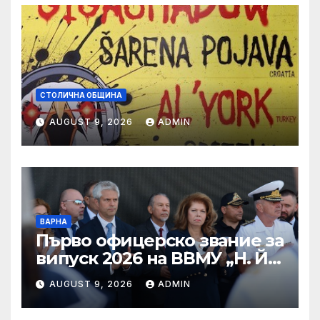
СТОЛИЧНА ОБЩИНА
AUGUST 9, 2026
ADMIN
ВАРНА
Първо офицерско звание за
випуск 2026 на ВВМУ „Н. Й.
Вапцаров“
AUGUST 9, 2026
ADMIN