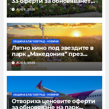
33 оферти за обновяването
на дворовете на 11 училища
AUG 6, 2026
в Благоевград
ОБЩИНА БЛАГОЕВГРАД - НОВИНИ
Лятно кино под звездите в
парк „Македония“ през
август в Благоевград
AUG 5, 2026
ОБЩИНА БЛАГОЕВГРАД - НОВИНИ
Отвориха ценовите оферти
за обновяване на парк