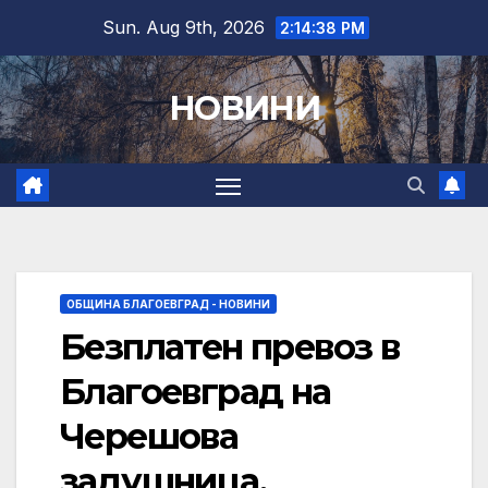
Skip
Sun. Aug 9th, 2026
2:14:39 PM
to
content
НОВИНИ
ОБЩИНА БЛАГОЕВГРАД - НОВИНИ
Безплатен превоз в
Благоевград на
Черешова
задушница,