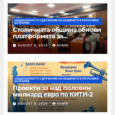
НАЦИОНАЛНОТО СДРУЖЕНИЕ НА ОБЩИНИТЕ В РЕПУБЛИКА
БЪЛГАРИЯ
Столичната община обнови
платформата за
граждански сигнали Call
AUGUST 9, 2026
ADMIN
Sofia
НАЦИОНАЛНОТО СДРУЖЕНИЕ НА ОБЩИНИТЕ В РЕПУБЛИКА
БЪЛГАРИЯ
Проекти за над половин
милиард евро по КИТИ-2
AUGUST 9, 2026
ADMIN