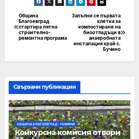
Община
Запълни се първата
Post
Благоевград
клетка за
стартира лятна
компостиране на
navigation
строително-
биоотпадъци в
ремонтна програма
анаеробната
инсталация край с.
Бучино
Свързани публикации
ОБЩИНА БЛАГОЕВГРАД - НОВИНИ
Конкурсна комисия отвори