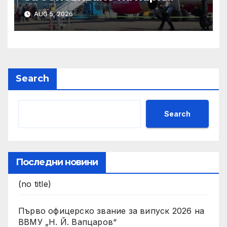
„Ловен дом“ и
AUG 5, 2026
„Ботаническа градина“ в
Благоевград
Search
Search
Последни новини
(no title)
Първо офицерско звание за випуск 2026 на
ВВМУ „Н. Й. Вапцаров“