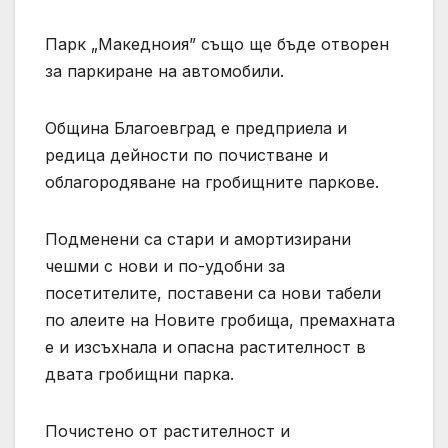
Парк „Македноия” също ще бъде отворен
за паркиране на автомобили.
Община Благоевград е предприела и
редица дейности по почистване и
облагородяване на гробищните паркове.
Подменени са стари и амортизирани
чешми с нови и по-удобни за
посетителите, поставени са нови табели
по алеите на Новите гробища, премахната
е и изсъхнала и опасна растителност в
двата гробищни парка.
Почистено от растителност и