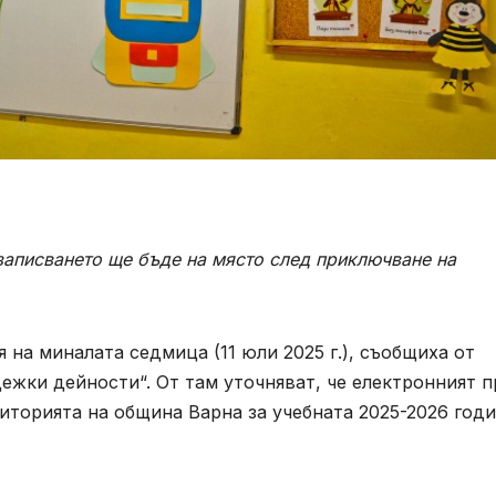
 записването ще бъде на място след приключване на
я на миналата седмица (11 юли 2025 г.), съобщиха от
ежки дейности“. От там уточняват, че електронният 
иторията на община Варна за учебната 2025-2026 год