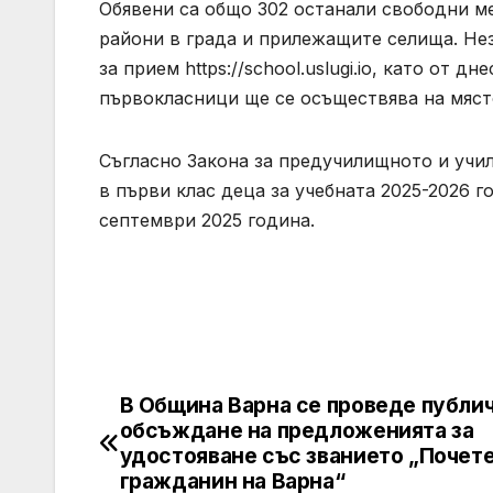
Обявени са общо 302 останали свободни м
райони в града и прилежащите селища. Не
за прием https://school.uslugi.io, като от 
първокласници ще се осъществява на мяст
Съгласно Закона за предучилищното и учи
в първи клас деца за учебната 2025-2026 г
септември 2025 година.
В Община Варна се проведе публи
Post
обсъждане на предложенията за
navigation
удостояване със званието „Почет
гражданин на Варна“