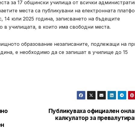
еста за 17 общински училища от всички администрати
заетите места са публикувани на електронната платф
днес, 14 юли 2025 година, записването на бъдещите
о в училищата, в които има свободни места.
лищното образование незаписаните, подлежащи на п
одина, е необходимо да се запишат в училище до 15
чно
Публикуваха официален онла
калкулатор за превалутира
ен