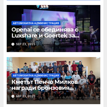
АВТОМОБИЛНА АДМИНИСТРАЦИЯ
Openai се обединява с
Luxshare и Goertek за
разработване на ново AI
SEP 23, 2025
устройство · Technode
АВТОМОБИЛНА АДМИНИСТРАЦИЯ
Кметът Пенчо Милков
награди бронзовия
медалист от Световното по
SEP 23, 2025
бокс Радослав Росенов