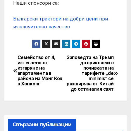
Наши спонсори са:
Български трактори на добри цени при
изключително качество
Семейство от 4,
Заповедта на Тръмп
Post
изтеглено от
да приключи с
изгаряне на
почивката на
navigation
апартамента в
тарифите „de
района на Монг Кок
minimis“ се
в Хонконг
разширява от Китай
до останалия свят
Свързани публикации