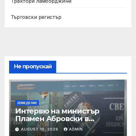
Трактори ламборджини
Търговски регистър
Не пропускай
ЗЕМЕДЕЛИЕ
Интервю на министър
Пламен Абровски в
предаването “Денят
AUGUST 10, 2026
ADMIN
започва в неделя”, БНТ