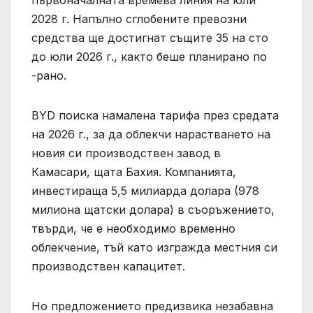
първоначалната времева линия на юли
2028 г. Напълно сглобените превозни
средства ще достигнат същите 35 на сто
до юли 2026 г., както беше планирано по
-рано.
BYD поиска намалена тарифа през средата
на 2026 г., за да облекчи нарастването на
новия си производствен завод в
Камасари, щата Бахия. Компанията,
инвестираща 5,5 милиарда долара (978
милиона щатски долара) в съоръжението,
твърди, че е необходимо временно
облекчение, тъй като изгражда местния си
производствен капацитет.
Но предложението предизвика незабавна