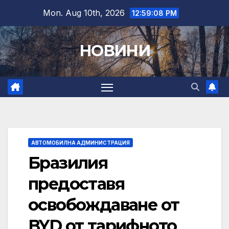
Skip
Mon. Aug 10th, 2026
12:59:09 PM
to
content
НОВИНИ
АВТОМОБИЛНА АДМИНИСТРАЦИЯ
Бразилия
предоставя
освобождаване от
BYD от тарифното