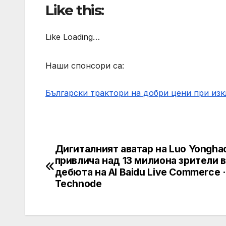
Like this:
Like Loading…
Наши спонсори са:
Български трактори на добри цени при из
Дигиталният аватар на Luo Yongha
Post
привлича над 13 милиона зрители в
navigation
дебюта на AI Baidu Live Commerce ·
Technode