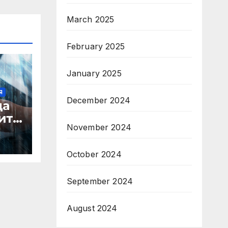
March 2025
February 2025
January 2025
Я
December 2024
да
ите
November 2024
а
а
October 2024
лни
ът
September 2024
August 2024