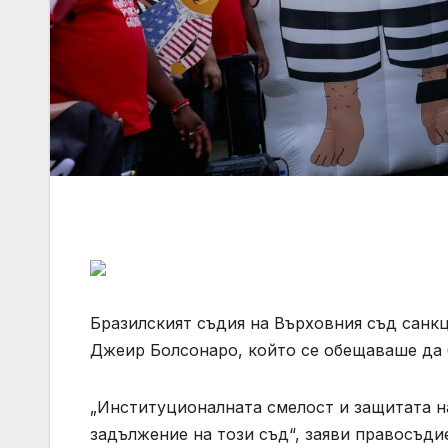
Бразилският съдия на Върховния съд санк
Джеир Болсонаро, който се обещаваше да 
„Институционалната смелост и защитата н
задължение на този съд“, заяви правосъди