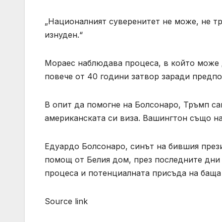
„Националният суверенитет не може, не тр
изнуден.“
Мораес наблюдава процеса, в който може 
повече от 40 години затвор заради предпо
В опит да помогне на Болсонаро, Тръмп с
американската си виза. Вашингтон също на
Едуардо Болсонаро, синът на бившия прези
помощ от Белия дом, през последните дни
процеса и потенциалната присъда на баща
Source link