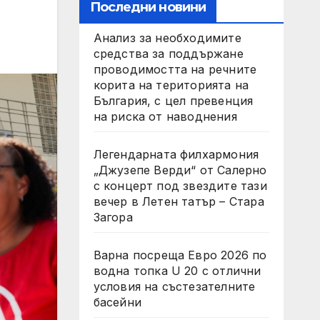
Последни новини
Анализ за необходимите
средства за поддържане
проводимостта на речните
корита на територията на
България, с цел превенция
на риска от наводнения
Легендарната филхармония
„Джузепе Верди“ от Салерно
с концерт под звездите тази
вечер в Летен татър – Стара
Загора
Варна посреща Евро 2026 по
водна топка U 20 с отлични
условия на състезателните
басейни