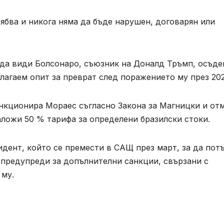
ябва и никога няма да бъде нарушен, договарян или
да види Болсонаро, съюзник на Доналд Тръмп, осъде
лагаем опит за преврат след поражението му през 202
анкционира Мораес съгласно Закона за Магницки и от
ложи 50 % тарифа за определени бразилски стоки.
дент, който се премести в САЩ през март, за да пот
 предупреди за допълнителни санкции, свързани с
 му.