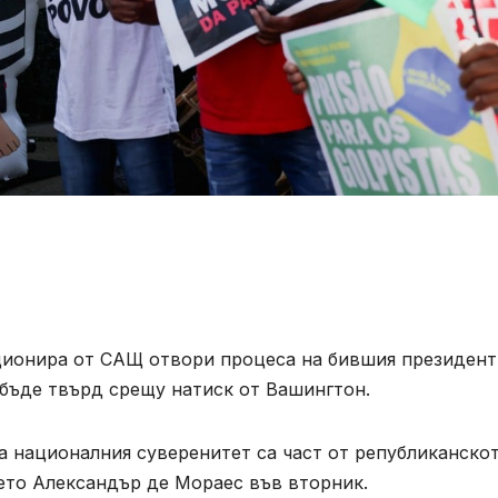
ционира от САЩ отвори процеса на бившия президент
бъде твърд срещу натиск от Вашингтон.
а националния суверенитет са част от републиканско
ето Александър де Мораес във вторник.