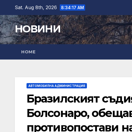
Skip
Sat. Aug 8th, 2026
8:34:18 AM
to
content
НОВИНИ
HOME
АВТОМОБИЛНА АДМИНИСТРАЦИЯ
Бразилският съдия
Болсонаро, обеща
противопостави на