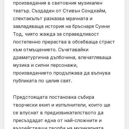
произведения в световния музикален
театър. Създаден от Стивън Сондхайм,
спектакълът разказва мрачната и
завладяваща история на бръснаря Суини
Тод, чиято жажда за справедливост
постепенно прераства в обсебваща страст
към отмъщението. Съчетавайки
драматургична дълбочина, впечатляваща
музика и силни персонажи,
произведението продължава да вълнува
публиката по целия свят.
Предстоящата постановка събира
творчески екип и изпълнители, които ще
се впуснат в предизвикателството да
пресъздадат една от най-сложните и
въздействащи творби на музикалната