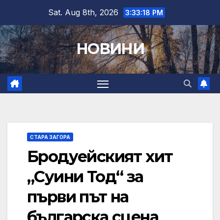
Skip
Sat. Aug 8th, 2026
3:33:19 PM
to
content
НОВИНИ
СТАРА ЗАГОРА
Бродуейският хит
„Суини Тод“ за
първи път на
българска сцена