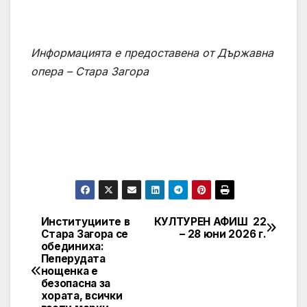
Информацията е предоставена от Държавна
опера – Стара Загора
Институциите в
КУЛТУРЕН АФИШ 22
Post
Стара Загора се
– 28 юни 2026 г.
обединиха:
navigation
Пеперудата
нощенка е
безопасна за
хората, всички