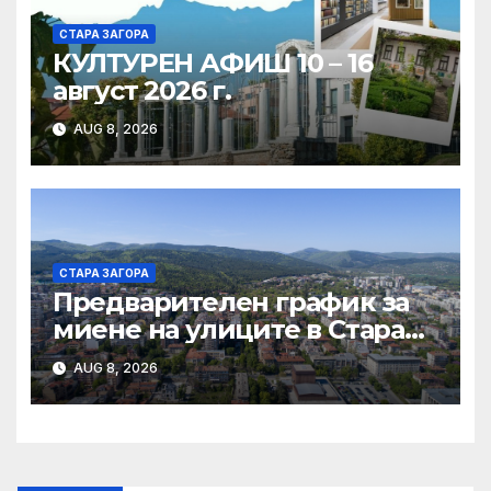
СТАРА ЗАГОРА
КУЛТУРЕН АФИШ 10 – 16
август 2026 г.
AUG 8, 2026
СТАРА ЗАГОРА
Предварителен график за
миене на улиците в Стара
Загора за периода от
AUG 8, 2026
10.08.2026 до 14.08.2026 г.