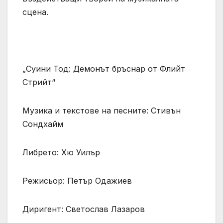
сцена.
„Суини Тод: Демонът бръснар от Флийт
Стрийт“
Музика и текстове на песните: Стивън
Сондхайм
Либрето: Хю Уилър
Режисьор: Петър Одажиев
Диригент: Светослав Лазаров