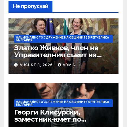
Не пропускай
НАЦИОНАЛНОТО СДРУЖЕНИЕ НА ОБЩИНИТЕ В РЕПУБЛИКА
БЪЛГАРИЯ
Златко Живков, член на
Управителния съвет на
НСОРБ и кмет на община
AUGUST 8, 2026
ADMIN
Монтана: Бюджетът на
държавата и общините не
отговаря на очакванията за
по-високи доходи
НАЦИОНАЛНОТО СДРУЖЕНИЕ НА ОБЩИНИТЕ В РЕПУБЛИКА
БЪЛГАРИЯ
Георги Клисурски,
заместник-кмет по
финанси на Столичната