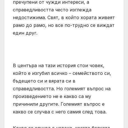
пречупени от чужди интереси, а
справедливостта често изглежда
недостижима. Свят, в който хората живеят
рамо до рамо, но все по-трудно се виждат
един друг.
В центъра на тази история стои човек,
който е изгубил всичко – семейството си,
бъдещето си и вярата си в
справедливостта. Но големият въпрос на
произведението не е какво са му
причинили другите. Големият въпрос е
какво се случва с него самия след това.
Какво се случва с човека, когато болката