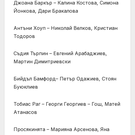
Джоана Баркър – Калина Костова, Симона
Йонкова, Дари Бракалова
Антъни Хоуп – Николай Велков, Кристиан
Тодоров
Съдия Търпин – Евгений Арабаджиев,
Мартин Димитриевски
Бийдъл Бамфорд– Петър Одажиев, Стоян
Буюклиев
Тобиас Раг – Георги Георгиев – Гош, Матей
Атанасов
Просякинята – Марияна Арсенова, Яна