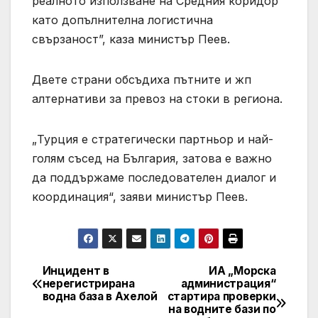
реалното използване на Средния коридор
като допълнителна логистична
свързаност”, каза министър Пеев.
Двете страни обсъдиха пътните и жп
алтернативи за превоз на стоки в региона.
„Турция е стратегически партньор и най-
голям съсед на България, затова е важно
да поддържаме последователен диалог и
координация“, заяви министър Пеев.
Инцидент в
ИА „Морска
Post
нерегистрирана
администрация“
водна база в Ахелой
стартира проверки
navigation
на водните бази по