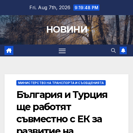
Skip
Fri. Aug 7th, 2026
9:19:49 PM
to
content
НОВИНИ
МИНИСТЕРСТВО НА ТРАНСПОРТА И СЪОБЩЕНИЯТА
България и Турция
ще работят
съвместно с ЕК за
развитие на