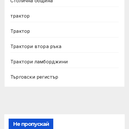
Столична община
трактор
Трактор
Трактори втора ръка
Трактори ламборджини
Търговски регистър
Не пропускай