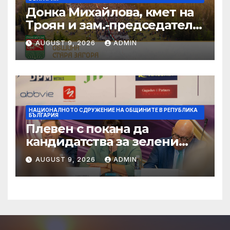
Донка Михайлова, кмет на
Троян и зам.-председател
на НСОРБ: Знаем какво е
AUGUST 9, 2026
ADMIN
произведено, как е
произведено и какво влиза
в детското меню
НАЦИОНАЛНОТО СДРУЖЕНИЕ НА ОБЩИНИТЕ В РЕПУБЛИКА
БЪЛГАРИЯ
Плевен с покана да
кандидатства за зелени
инвестиции в градска
AUGUST 9, 2026
ADMIN
среда