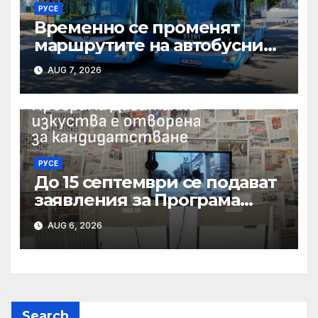
РУСЕ
Временно се променят
маршрутите на автобусни
линии № 5 и № 20 заради
AUG 7, 2026
строително-ремонтни
дейности
РУСЕ
До 15 септември се подават
заявления за Програма
„Дигитални изкуства“ на
AUG 6, 2026
Национален фонд
„Култура“
Search