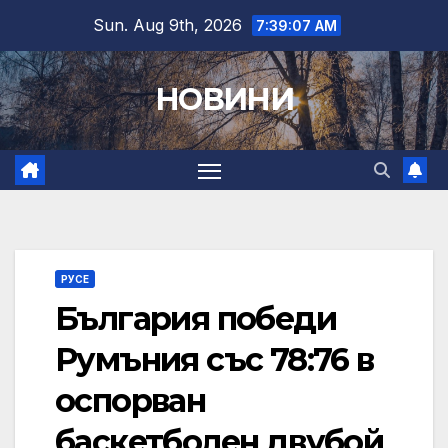
Skip
Sun. Aug 9th, 2026
7:39:08 AM
to
content
НОВИНИ
РУСЕ
България победи
Румъния със 78:76 в
оспорван
баскетболен двубой