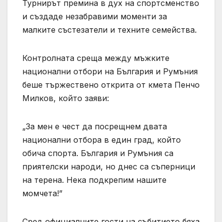
Турнирът премина в дух на спортсменство
и създаде незабравими моменти за
малките състезатели и техните семейства.
Контролната среща между мъжките
национални отбори на България и Румъния
беше тържествено открита от кмета Пенчо
Милков, който заяви:
„За мен е чест да посрещнем двата
национални отбора в един град, който
обича спорта. България и Румъния са
приятелски народи, но днес са съперници
на терена. Нека подкрепим нашите
момчета!”
Сред официалните гости на събитието бяха