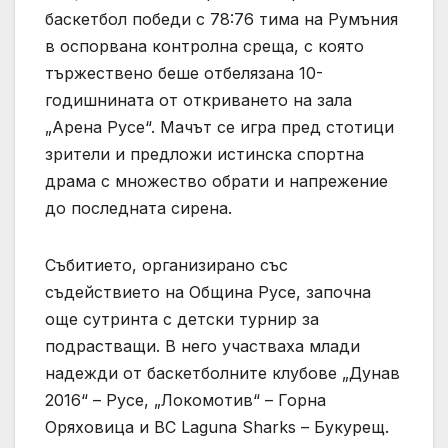
баскетбол победи с 78:76 тима на Румъния
в оспорвана контролна среща, с която
тържествено беше отбелязана 10-
годишнината от откриването на зала
„Арена Русе“. Мачът се игра пред стотици
зрители и предложи истинска спортна
драма с множество обрати и напрежение
до последната сирена.
Събитието, организирано със
съдействието на Община Русе, започна
още сутринта с детски турнир за
подрастващи. В него участваха млади
надежди от баскетболните клубове „Дунав
2016“ – Русе, „Локомотив“ – Горна
Оряховица и BC Laguna Sharks – Букурещ.