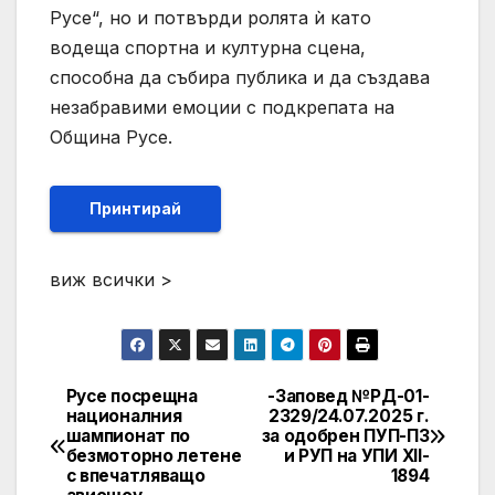
Русе“, но и потвърди ролята ѝ като
водеща спортна и културна сцена,
способна да събира публика и да създава
незабравими емоции с подкрепата на
Община Русе.
Принтирай
виж всички >
Русе посрещна
-Заповед №РД-01-
Post
националния
2329/24.07.2025 г.
шампионат по
за одобрен ПУП-ПЗ
navigation
безмоторно летене
и РУП на УПИ XII-
с впечатляващо
1894