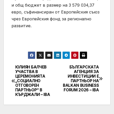
и общ бюджет в размер на 3 579 034,37
евро, съфинансиран от Европейския съюз
чрез Европейския фонд за регионално
развитие.
ЮЛИЯН БАЛЧЕВ
БЪЛГАРСКАТА
Post
УЧАСТВА В
АГЕНЦИЯ ЗА
ЦЕРЕМОНИЯТА
ИНВЕСТИЦИИ Е
navigation
„СОЦИАЛНО
ПАРТНЬОР НА
ОТГОВОРЕН
BALKAN BUSINESS
ПАРТНЬОР“ В
FORUM 2026 – IBA
КЪРДЖАЛИ – IBA