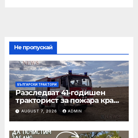
Не пропускай
БЪЛГАРСКИ ТРАКТОРИ
Разследват 41-годишен
тракторист за пожара край
Българска поляна
AUGUST 7, 2026
ADMIN