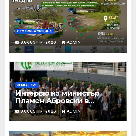
СТОЛИЧНА ОБЩИНА
AUGUST 7, 2026
ADMIN
ЗЕМЕДЕЛИЕ
Интервю на министър
Пламен Абровски в
предаването „Денят на
AUGUST 7, 2026
ADMIN
живо”, NOVA NEWS