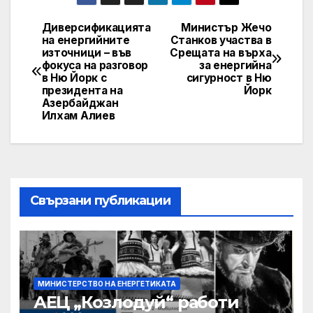
Диверсификацията
Министър Жечо
Post
на енергийните
Станков участва в
източници – във
Срещата на върха
navigation
фокуса на разговор
за енергийна
в Ню Йорк с
сигурност в Ню
президента на
Йорк
Азербайджан
Илхам Алиев
Свързани публикации
МИНИСТЕРСТВО НА ЕНЕРГЕТИКАТА
АЕЦ „Козлодуй“ работи