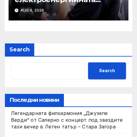
система на България няма
AUG 4, 2026
Search
Search
Последни новини
Легендарната филхармония „Джузепе
Верди“ от Салерно с концерт под звездите
тази вечер в Летен татър – Стара Загора