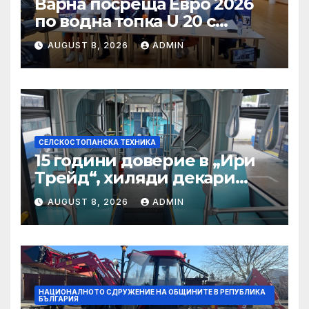
Варна посреща Евро 2026
по водна топка U 20 с
отлични условия на
AUGUST 8, 2026
ADMIN
състезателните басейни
СЕЛСКОСТОПАНСКА ТЕХНИКА
15 години доверие в „Ири
Трейд“, хиляди декари
успех – историята на
AUGUST 8, 2026
ADMIN
Мартин Богдановски
НАЦИОНАЛНОТО СДРУЖЕНИЕ НА ОБЩИНИТЕ В РЕПУБЛИКА
БЪЛГАРИЯ