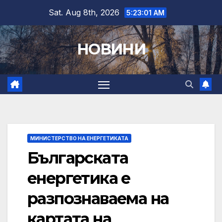
Skip
Sat. Aug 8th, 2026
5:23:02 AM
to
content
НОВИНИ
МИНИСТЕРСТВО НА ЕНЕРГЕТИКАТА
Българската
енергетика е
разпознаваема на
картата на