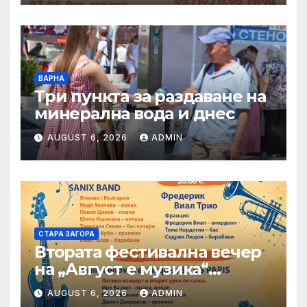
през август
ВАРНА
Три пункта за раздаване на
минерална вода и днес
AUGUST 6, 2026
ADMIN
СТАРА ЗАГОРА
Втората фестивална вечер
на „Август е музика“
посреща Фредерик Виал
AUGUST 6, 2026
ADMIN
Трио