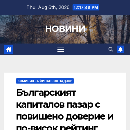
Skip
Thu. Aug 6th, 2026
12:17:49 PM
to
content
НОВИНИ
КОМИСИЯ ЗА ФИНАНСОВ НАДЗОР
Българският
капиталов пазар с
повишено доверие и
по-висок рейтинг