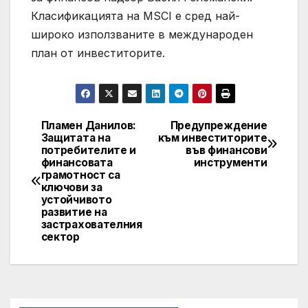
Класификацията на MSCI е сред най-
широко използваните в международен
план от инвеститорите.
Пламен Данилов:
Предупреждение
Post
Защитата на
към инвеститорите
потребителите и
във финансови
navigation
финансовата
инструменти
грамотност са
ключови за
устойчивото
развитие на
застрахователния
сектор