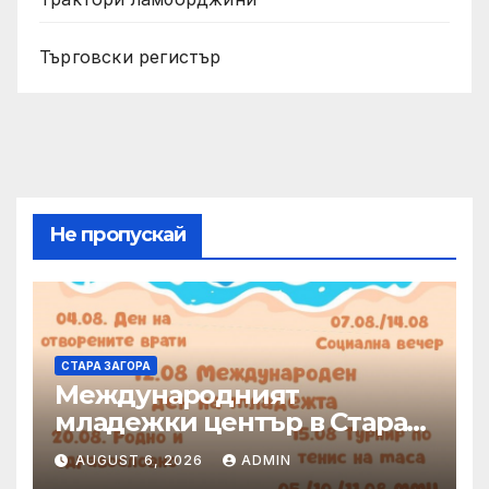
Търговски регистър
Не пропускай
СТАРА ЗАГОРА
Международният
младежки център в Стара
Загора представя богата
AUGUST 6, 2026
ADMIN
програма от инициативи