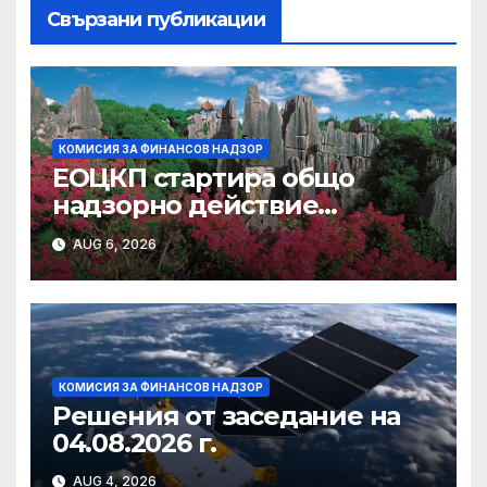
Свързани публикации
КОМИСИЯ ЗА ФИНАНСОВ НАДЗОР
ЕОЦКП стартира общо
надзорно действие
съвместно с националните
AUG 6, 2026
компетентни органи
относно функцията за
управление на риска на УД
и ЛУАИФ
КОМИСИЯ ЗА ФИНАНСОВ НАДЗОР
Решения от заседание на
04.08.2026 г.
AUG 4, 2026